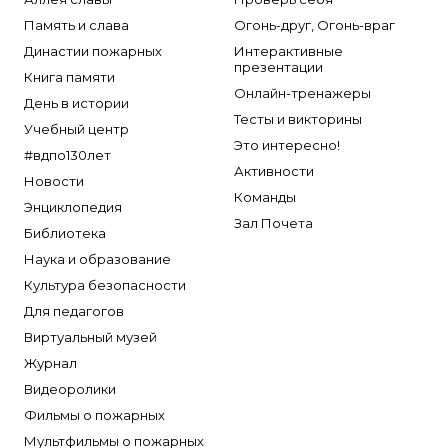
Память и слава
Огонь-друг, Огонь-враг
Династии пожарных
Интерактивные
презентации
Книга памяти
Онлайн-тренажеры
День в истории
Тесты и викторины
Учебный центр
Это интересно!
#вдпо130лет
Активности
Новости
Команды
Энциклопедия
Зал Почета
Библиотека
Наука и образование
Культура безопасности
Для педагогов
Виртуальный музей
Журнал
Видеоролики
Фильмы о пожарных
Мультфильмы о пожарных