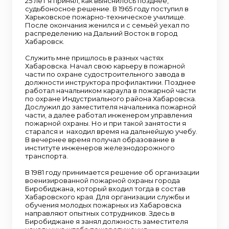
25 лет я принял, как выяснилось позднее,
судьбоносное решение. В 1965 году поступил в
Харьковское пожарно-техническое училище.
После окончания женился и с семьёй уехал по
распределению на Дальний Восток в город
Хабаровск.
Служить мне пришлось в разных частях
Хабаровска. Начал свою карьеру в пожарной
части по охране судостроительного завода в
должности инструктора профилактики. Позднее
работал начальником караула в пожарной части
по охране Индустриального района Хабаровска.
Дослужил до заместителя начальника пожарной
части, а далее работал инженером управления
пожарной охраны. Но и при такой занятости я
старался и находил время на дальнейшую учебу.
В вечернее время получал образование в
институте инженеров железнодорожного
транспорта.
В 1981 году принимается решение об организации
военизированной пожарной охраны города
Биробиджана, который входил тогда в состав
Хабаровского края. Для организации службы и
обучения молодых пожарных из Хабаровска
направляют опытных сотрудников. Здесь в
Биробиджане я занял должность заместителя