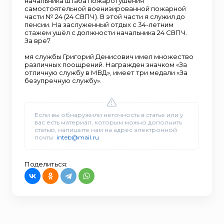
начальника штаба пожаротушения
самостоятельной военизированной пожарной
части № 24 (24 СВПЧ). В этой части я служил до
пенсии. На заслуженный отдых с 34-летним
стажем ушёл с должности начальника 24 СВПЧ.
За вре7
мя службы Григорий Денисович имел множество
различных поощрений. Награжден значком «За
отличную службу в МВД», имеет три медали «За
безупречную службу».
Если вы обнаружили неточность в статье или у
вас есть материал, которым можно дополнить
статью, напишите нам на адрес электронной
почты:
inteb@mail.ru
Поделиться: