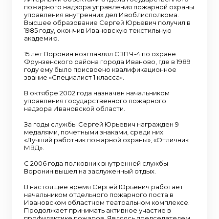
пожарного надзора управления пожарной охраны
управления внутренних дел Ивоблисполкома.
Высшее образование Сергей Юрьевич получил в
1985 году, окончив Ивановскую текстильную
академию.
15 лет Воронин возглавлял СВПЧ-4 по охране
Фрунзенского района города Иваново, где в 1989
году ему было присвоено квалификационное
звание «Специалист 1 класса».
В октябре 2002 года назначен начальником
управления государственного пожарного
надзора Ивановской области.
За годы службы Сергей Юрьевич награжден 9
медалями, почетными знаками, среди них:
«Лучший работник пожарной охраны», «Отличник
МВД».
С 2006 года полковник внутренней службы
Воронин вышел на заслуженный отдых.
В настоящее время Сергей Юрьевич работает
начальником отдельного пожарного поста в
Ивановском областном театральном комплексе.
Продолжает принимать активное участие в
профилактике пожаров. Являясь председателем