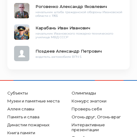
Роговенко Александр Яковлевич
начальник штаба гражданской обороны Ивановской
области с 1955
Карабань Иван Иванович
начальник Ивановского пожарно-технического
училища МВД СССР
Поздеев Александр Петрович
водитель автомобиля ВПЧ 5
Субъекты
Олимпиады
Музеи и памятные места
Конкурс знатоки
Аллея славы
Проверь себя
Память и слава
Огонь-друг, Огонь-враг
Династии пожарных
Интерактивные
презентации
Книга памяти