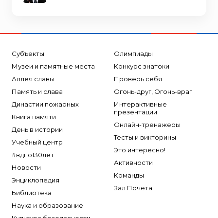
Субъекты
Олимпиады
Музеи и памятные места
Конкурс знатоки
Аллея славы
Проверь себя
Память и слава
Огонь-друг, Огонь-враг
Династии пожарных
Интерактивные
презентации
Книга памяти
Онлайн-тренажеры
День в истории
Тесты и викторины
Учебный центр
Это интересно!
#вдпо130лет
Активности
Новости
Команды
Энциклопедия
Зал Почета
Библиотека
Наука и образование