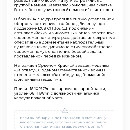
разведыванию дорог, на пути встретились с
группой немцев. Завязалась рукопашная схватка.
В этом бою он уничтожил 6 немцев и 1 взял в плен.
В бою 16.04.1945,при прорыве сильно укрепленной
обороны противника в районе д.Визенау, при
поддержке 1208 СП 362 СД, под сильным
артиллерийским и минометным огнем противника
своевременно четыре раза доставлял секретные
оперативные документы на наблюдательный
пункт командира дивизиона, этим способствовал
современному выполнению боевой задачи,
поставленной перед дивизионом.
Награжден Орденом Красной звезды, медалью
«За отвагу», Орденом Отечественной войны 1
степени, медалью «За победу над Германией»,
юбилейными медалями.
Принят 18.10.1979г. пожарным пожарной части,
уволен 08.11.1984г. с должности начальника
караула пожарной части.
Если вы обнаружили неточность в статье или у
вас есть материал, которым можно дополнить
статью, напишите нам на адрес электронной