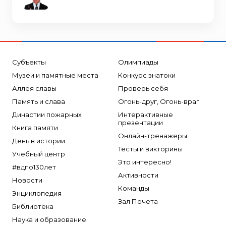
Субъекты
Олимпиады
Музеи и памятные места
Конкурс знатоки
Аллея славы
Проверь себя
Память и слава
Огонь-друг, Огонь-враг
Династии пожарных
Интерактивные
презентации
Книга памяти
Онлайн-тренажеры
День в истории
Тесты и викторины
Учебный центр
Это интересно!
#вдпо130лет
Активности
Новости
Команды
Энциклопедия
Зал Почета
Библиотека
Наука и образование