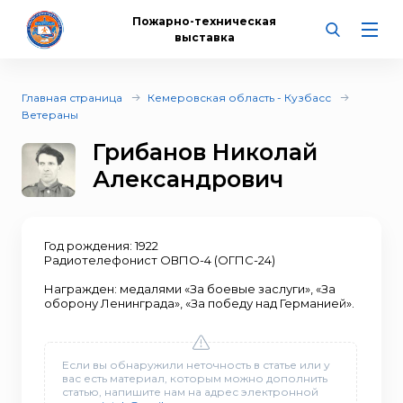
Пожарно-техническая
выставка
Главная страница
Кемеровская область - Кузбасс
Ветераны
Грибанов Николай
Александрович
Год рождения: 1922
Радиотелефонист ОВПО-4 (ОГПС-24)
Награжден: медалями «За боевые заслуги», «За
оборону Ленинграда», «За победу над Германией».
Если вы обнаружили неточность в статье или у
вас есть материал, которым можно дополнить
статью, напишите нам на адрес электронной