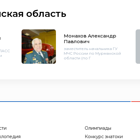
ская область
Монахов Александр
й
Павлович
заместитель начальника ГУ
 ПАСС
МЧС России по Мурманской
и
области (по Г
сти
Олимпиады
клопедия
Конкурс знатоки