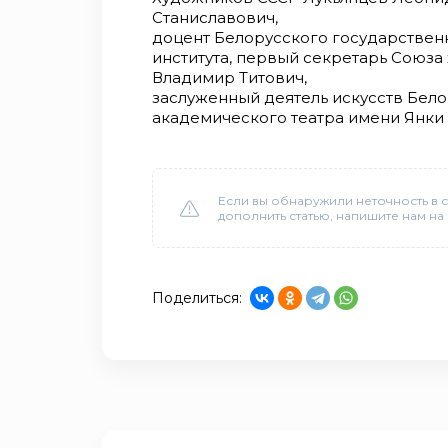
Станиславович,
доцент Белорусского государствен
института, первый секретарь Союз
Владимир Титович,
заслуженный деятель искусств Бел
академического театра имени Янки
Если вы обнаружили неточность в с
дополнить статью, напишите нам на
Поделиться: