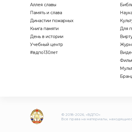
Аллея славы
Библ
Память и слава
Наук
Династии пожарных
Культ
Книга памяти
Для п
День в истории
Вирт
Учебный центр
Журн
#вдпо130лет
Виде
Филь
Муль
Бран
© 2018-2026, «ВДПО»
Все права на материалы, находящиеся