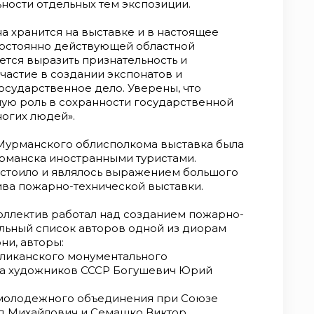
ьности отдельных тем экспозиции.
на хранится на выставке и в настоящее
 постоянно действующей областной
ется выразить признательность и
частие в создании экспонатов и
сударственное дело. Уверены, что
ую роль в сохранности государственной
ногих людей».
Мурманского облисполкома выставка была
рманска иностранными туристами.
 стоило и являлось выражением большого
ива пожарно-технической выставки.
оллектив работал над созданием пожарно-
ельный список авторов одной из диорам
ни, авторы:
ликанского монументального
за художников СССР Богушевич Юрий
 молодежного объединения при Союзе
д Михайлович и Семашко Виктор