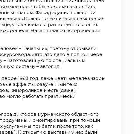
нательный День открытия - 27 января 1983
е возможное, чтобы вовремя выполнить
онным планом. Фасад здания пожарной
 вывеска «Пожарно-техническая выставка»
льце, управляемого разноцветного огня.
 похорошела. Накапливался исторический
еловек – начальник, поэтому открывали
скурсовода. Зато, это дало в полной мере
 – изготовленную по специальным
нную систему – автогид.
а дворе 1983 год, даже цветные телевизоры
товые эффекты, озвученный текс,
ов, кинороликов и есть (даже!)
во могло работать практически
олоса дикторов мурманского областного
и продуманы и смонтированы при помощи
 услугам мы прибегли после того, как
ервы). К открытию выставки у нас были