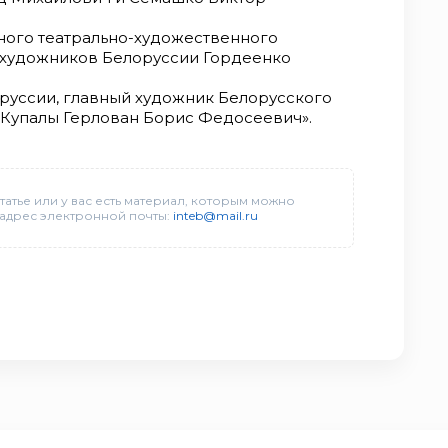
ного театрально-художественного
а художников Белоруссии Гордеенко
оруссии, главный художник Белорусского
 Купалы Герлован Борис Федосеевич».
татье или у вас есть материал, которым можно
 адрес электронной почты:
inteb@mail.ru