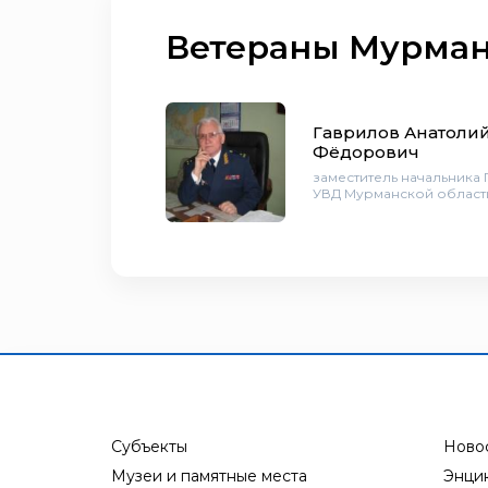
Ветераны Мурман
Гаврилов Анатоли
Фёдорович
заместитель начальника
УВД Мурманской област
Субъекты
Ново
Музеи и памятные места
Энци