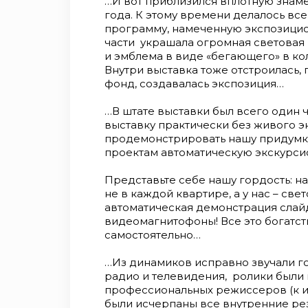
…И вот приблизился вплотную знаме
года. К этому времени делалось вс
программу, намеченную экспозици
части украшала огромная световая
и эмблема в виде «бегающего» в ко
Внутри выставка тоже отстроилась,
фонд, создавалась экспозиция…
…В штате выставки был всего один ч
выставку практически без живого эк
продемонстрировать нашу придумку
проектам автоматическую экскурсио
Представьте себе нашу гордость: н
не в каждой квартире, а у нас – све
автоматическая демонстрация слайд
видеомагнитофоны! Все это богатст
самостоятельно…
…Из динамиков исправно звучали г
радио и телевидения, ролики был
профессиональных режиссеров (к их
были исчерпаны все внутренние рез