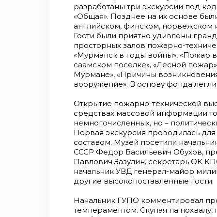
разработаны три экскурсии под код
«Общая». Позднее на их основе был
английском, финском, норвежском и
Гости были приятно удивлены гран
просторных залов пожарно-техниче
«Мурманск в годы войны», «Пожар в 
саамском поселке», «Лесной пожар»
Мурмане», «Причины возникновени
вооружение». В основу фонда легли
Открытие пожарно-технической выс
средствах массовой информации то
немногочисленных, но – политическ
Первая экскурсия проводилась для 
составом. Музей посетили начальн
СССР Федор Васильевич Обухов, пр
Павлович Зазулин, секретарь ОК К
начальник УВД генерал-майор мили
другие высокопоставленные гости.
Начальник ГУПО комментировал пр
темпераментом. Скупая на похвалу,