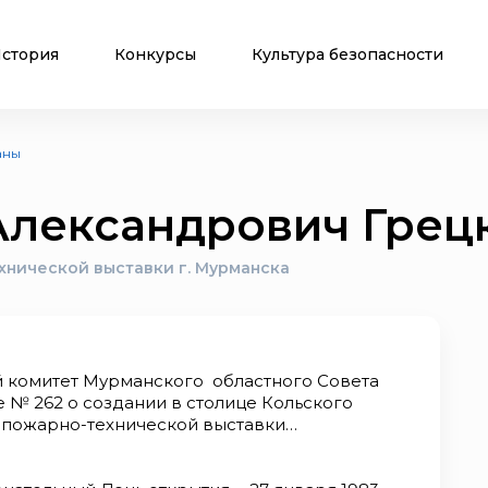
стория
Конкурсы
Культура безопасности
аны
Александрович Грец
хнической выставки г. Мурманска
й комитет Мурманского областного Совета
 № 262 о создании в столице Кольского
 пожарно-технической выставки…