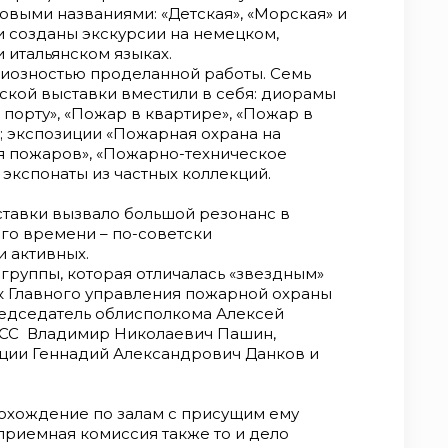
овыми названиями: «Детская», «Морская» и
и созданы экскурсии на немецком,
 итальянском языках.
диозностью проделанной работы. Семь
ской выставки вместили в себя: диорамы
порту», «Пожар в квартире», «Пожар в
; экспозиции «Пожарная охрана на
я пожаров», «Пожарно-техническое
 экспонаты из частных коллекций.
тавки вызвало большой резонанс в
го времени – по-советски
и активных.
группы, которая отличалась «звездным»
ик Главного управления пожарной охраны
едседатель облисполкома Алексей
ПСС Владимир Николаевич Пашин,
ции Геннадий Александрович Данков и
охождение по залам с присущим ему
 приемная комиссия также то и дело