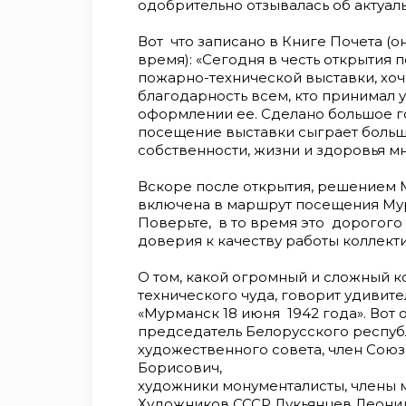
одобрительно отзывалась об актуал
Вот что записано в Книге Почета (о
время): «Сегодня в честь открытия
пожарно-технической выставки, хоч
благодарность всем, кто принимал у
оформлении ее. Сделано большое го
посещение выставки сыграет больш
собственности, жизни и здоровья м
Вскоре после открытия, решением 
включена в маршрут посещения Му
Поверьте, в то время это дорогого
доверия к качеству работы коллект
О том, какой огромный и сложный к
технического чуда, говорит удивит
«Мурманск 18 июня 1942 года». Вот о
председатель Белорусского респуб
художественного совета, член Сою
Борисович,
художники монументалисты, члены
Художников СССР Лукьянцев Леони