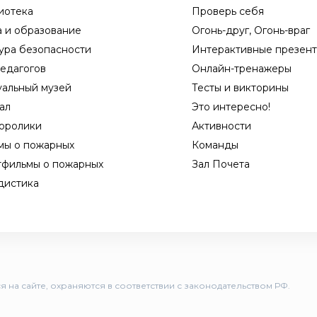
иотека
Проверь себя
а и образование
Огонь-друг, Огонь-враг
ура безопасности
Интерактивные презен
едагогов
Онлайн-тренажеры
уальный музей
Тесты и викторины
ал
Это интересно!
оролики
Активности
мы о пожарных
Команды
тфильмы о пожарных
Зал Почета
дистика
 на сайте, охраняются в соответствии с законодательством РФ.