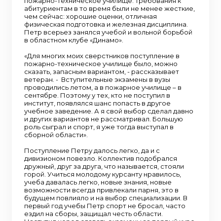
пожарно-техническое училище. Требования к
абитуриентам в то время были не менее жесткие,
чем сейчас: хорошие оценки, отличная
физическая подготовка и железная дисциплина.
Петр всерьез занялся учебой и вольной борьбой
в областном клубе «Динамо».
«Для многих моих сверстников поступление в
пожарно-техническое училище было, можно
сказать, запасным вариантом, - рассказывает
ветеран. - Вступительные экзамены в вузы
проводились летом, а в пожарное училище – в
сентябре. Поэтому у тех, кто не поступил в
институт, появлялся шанс попасть в другое
учебное заведение. А я свой выбор сделал давно
и других вариантов не рассматривал. Большую
роль сыграл и спорт, я уже тогда выступал в
сборной области».
Поступление Петру далось легко, да и с
дивизионом повезло. Коллектив подобрался
дружный, друг за друга, что называется, стояли
горой. Учиться молодому курсанту нравилось,
учеба давалась легко, новые знания, новые
возможности всегда привлекали парня, это в
будущем повлияло и на выбор специализации. В
первый год учебы Петр спорт не бросал, часто
ездил на сборы, защищал честь области.