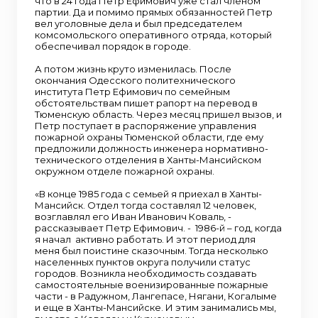
что в 24 года Петр Ефимович уже стал членом
партии. Да и помимо прямых обязанностей Петр
вел уголовные дела и был председателем
комсомольского оперативного отряда, который
обеспечивал порядок в городе.
А потом жизнь круто изменилась. После
окончания Одесского политехнического
института Петр Ефимович по семейным
обстоятельствам пишет рапорт на перевод в
Тюменскую область. Через месяц пришел вызов, и
Петр поступает в распоряжение управления
пожарной охраны Тюменской области, где ему
предложили должность инженера нормативно-
технического отделения в Ханты-Мансийском
окружном отделе пожарной охраны.
«В конце 1985 года с семьей я приехал в Ханты-
Мансийск. Отдел тогда составлял 12 человек,
возглавлял его Иван Иванович Коваль, -
рассказывает Петр Ефимович. - 1986-й – год, когда
я начал активно работать. И этот период для
меня был поистине сказочным. Тогда несколько
населенных пунктов округа получили статус
городов. Возникла необходимость создавать
самостоятельные военизированные пожарные
части - в Радужном, Лангепасе, Нягани, Когалыме
и еще в Ханты-Мансийске. И этим занимались мы,