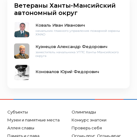
Ветераны Ханты-Мансийский
автономный округ
Коваль Иван Иванович
начальник главного управления пожарной охраны
ХМАО
Кузнецов Александр Федорович
заместитель начальника УГПС Ханты-Мансийского
округа
Коновалов Юрий Федорович
Субъекты
Олимпиады
Музеи и памятные места
Конкурс знатоки
Аллея славы
Проверь себя
Память и слава
Огонь-друг, Огонь-враг