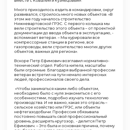
вместе с Ковалем и Кузнецовым».
Много приходилось ездить в командировки, округ
развивался, строилось много новых объектов. «В
этом же году началось строительство
Нижневартовской ГРЭС. С первого колышка мы
вели строительство этого объекта – от проектной
документации до ввода объекта в эксплуатацию, -
вспоминает ветеран. – Мы курировали все
компрессорные станции в регионе, все
газопроводы, вели строительство многих других
объектов, важных для региона».
Вскоре Петр Ефимович возглавил нормативно-
технический отдел. Работа кипела, масштабы
были огромные. Благодаря выбранной профессии
ветеран встретил на пути немало интересных
людей, профессионалов своего дела.
«Чтобы заниматься каким-либо объектом,
необходимо было с нуля знакомиться с его
особенностями, подробно изучать технологию
производства. И не важно, какая это отрасль –
сельское хозяйство или ГРЭС, или объекты
нефтегазодобычи. Профессия обязывала
постоянно повышать свой профессиональный
уровень, расширять кругозор, - делится Петр
Ефимович. – Это была и основная причина, почему