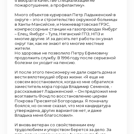
я выбрал в качестве специализации не
пожаротушение, а профилактику».
Много объектов курировал Петр Ладыженский в
округе – это и строительство окружной больницы
в Ханты-Мансийске, и Нижневартовская ГРЭС,
компрессорные станции на газопроводах Ямбург
– Елец, Ямбург – Тула, Няганский ГПЗ, НПЗ и
многие другие. И за десять лет работы он узнал
округ так, как не знают его многие местные
жители.
Но здоровье не позволило Петру Ефимовичу
продолжить службу. В 1996 году после серьезной
болезни он уходит на пенсию.
И после этого пенсионеру не дали сидеть дома и
вести вялотекущий образ жизни. «Я еще не
совсем восстановился, когда ко мне обратился
заместитель мэра города Владимир Семенов, -
рассказывает Ладыженский. – Он предложил мне
возглавить Фонд по восстановлению церкви
Покрова Пресвятой Богородицы. Я поначалу
боялся, но он мне сказал, что моя кандидатура
утверждена, других вариантов нет, и даже
Владыка меня благословил».
И вновь ветеран со свойственным ему
трудолюбием и упорством берется за дело. За