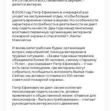
я и согласился восстанавливать церкви», -
делится ветеран.
В 2006 году Петр Ефимович в очередной раз
уходит на заслуженный отдых, чтобы больше
уделять времени семье и внукам. Но особенности
характера и потребность в деятельности не дают
ему сидеть на месте. Два года назад пенсионер
возглавил первичную организацию ветеранов
пожарной охраны и спасателей г. Ханты-
Мансийска.
И вновь кипят рабочие будни: организация
встреч, мероприятий, помощь ветеранам в
трудных ситуациях... «За два года наша первичка
объединила более 50 человек, самому старшему
– 75 лет, - рассказывает Петр Ефимович. – У нас
есть свое помещение, где ветераны могут
собраться, пообщаться, вспомнить былые годы.
Сейчас мы активно готовимся к 100-летию
советской пожарной охраны».
Петр Ефимович не дает своим коллегам-
пенсионерам сидеть на месте, активно
привлекает к общественной жизни. «Главное для
пенсионеров – быть востребованным», - считает
руководитель ветеранского движения.