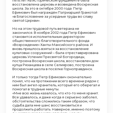
пять лет на историческом фундаменте была
восстановлена церковь и возведена Воскресная
школа. За это в октябре 2000 года Петр
Ефимович был награждён Патриаршей Грамотой
«в Благословение за усердные труды во славу
святой Церкви».
Но на этом трудовой путь ветерана не
закончился. В ноябре 2002 года Петр Ефимович
становится исполнительным директором
общественного благотворительного фонда
«Возрождение» Ханты-Мансийского района. И
вновь пришлось взяться за восстановление
культовых сооружений – была отреставрирована
церковь Успения Пресвятой Богородицы,
построена Воскресная школа, восстановлен дом
купца Рязанцева в селе Селиярово, построена
Воскресная школа в посёлке Горноправдинск.
И только тогда Петр Ефимович окончательно
понял, что на протяжении всего времени рядом с
ним был ангел-хранитель, который его оберегал и
помогал в трудные минуты.
«Мне всю жизнь казалось, что кто-то меня хранит.
Все удавалось, и даже когда я серьезно заболел,
обстоятельства сложились таким образом, что
судьба дала мне шанс восстановиться и
продолжить работать. Наверное, именно поэтому