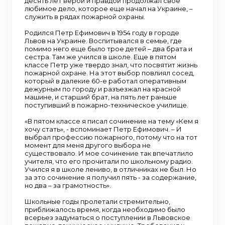
десять лет верой и правдой продолжал свое
любимое дело, которое еще начал на Украине, –
служить в рядах пожарной охраны.
Родился Петр Ефимович в 1954 году в городе
Львов на Украине. Воспитывался в семье, где
помимо него еще было трое детей – два брата и
сестра. Там же учился в школе. Еще в пятом
классе Петр уже твердо знал, что посвятит жизнь
пожарной охране. На этот выбор повлиял сосед,
который в далекие 60-е работал оперативным
дежурным по городу и разъезжал на красной
машине, и старший брат, на пять лет раньше
поступивший в пожарно-техническое училище.
«В пятом классе я писал сочинение на тему «Кем я
хочу стать», - вспоминает Петр Ефимович. – И
выбрал профессию пожарного, потому что на тот
момент для меня другого выбора не
существовало. И мое сочинение так впечатлило
учителя, что его прочитали по школьному радио.
Учился я в школе лениво, в отличниках не был. Но
за это сочинение я получил пять - за содержание,
но два – за грамотность».
Школьные годы пролетали стремительно,
приближалось время, когда необходимо было
всерьез задуматься о поступлении в Львовское