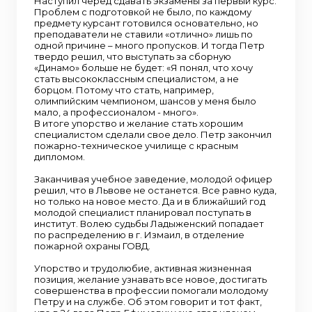
Наступил черед сдавать экзамены за первый курс.
Проблем с подготовкой не было, по каждому
предмету курсант готовился основательно, но
преподаватели не ставили «отлично» лишь по
одной причине – много пропусков. И тогда Петр
твердо решил, что выступать за сборную
«Динамо» больше не будет: «Я понял, что хочу
стать высококлассным специалистом, а не
борцом. Потому что стать, например,
олимпийским чемпионом, шансов у меня было
мало, а профессионалом - много».
В итоге упорство и желание стать хорошим
специалистом сделали свое дело. Петр закончил
пожарно-техническое училище с красным
дипломом.
Заканчивая учебное заведение, молодой офицер
решил, что в Львове не останется. Все равно куда,
но только на новое место. Да и в ближайший год
молодой специалист планировал поступать в
институт. Волею судьбы Ладыженский попадает
по распределению в г. Измаил, в отделение
пожарной охраны ГОВД.
Упорство и трудолюбие, активная жизненная
позиция, желание узнавать все новое, достигать
совершенства в профессии помогали молодому
Петру и на службе. Об этом говорит и тот факт,