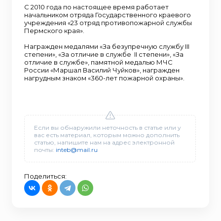
С 2010 года по настоящее время работает
начальником отряда Государственного краевого
учреждения «23 отряд противопожарной службы
Пермского края».
Награжден медалями «За безупречную службу III
степени», «За отличие в службе II степени», «За
отличие в службе», памятной медалью МЧС
России «Маршал Василий Чуйков», награжден
нагрудным знаком «360-лет пожарной охраны».
Если вы обнаружили неточность в статье или у
вас есть материал, которым можно дополнить
статью, напишите нам на адрес электронной
почты:
inteb@mail.ru
Поделиться: