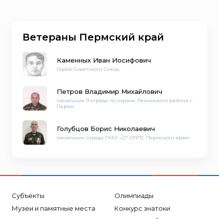
Ветераны Пермский край
Каменных Иван Иосифович
Герой Советского Союза
Петров Владимир Михайлович
начальник 9 отряда по охране Ленинского района г.
Перми
Голубцов Борис Николаевич
начальник отряда ГККУ «27 ОППС Пермского края»
Субъекты
Олимпиады
Музеи и памятные места
Конкурс знатоки