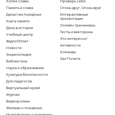
Аллея славы
Проверь себя
Память и слава
Огонь-друг, Огонь-враг
Династии пожарных
Интерактивные
презентации
Книга памяти
Онлайн-тренажеры
День в истории
Тесты и викторины
Учебный центр
Это интересно!
#вдпо130лет
Активности
Новости
Команды
Энциклопедия
Зал Почета
Библиотека
Наука и образование
Культура безопасности
Для педагогов
Виртуальный музей
Журнал
Видеоролики
Фильмы о пожарных
Мультфильмы о пожарных