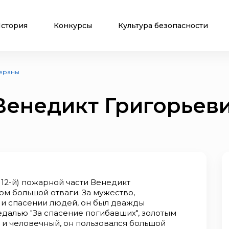
стория
Конкурсы
Культура безопасности
ераны
Венедикт Григорьев
12-й) пожарной части Венедикт
м большой отваги. За мужество,
и спасении людей, он был дважды
далью "За спасение погибавших", золотым
и человечный, он пользовался большой