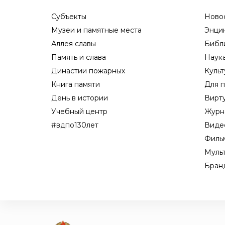
Субъекты
Ново
Музеи и памятные места
Энци
Аллея славы
Библ
Память и слава
Наук
Династии пожарных
Культ
Книга памяти
Для п
День в истории
Вирт
Учебный центр
Журн
#вдпо130лет
Виде
Филь
Муль
Бран