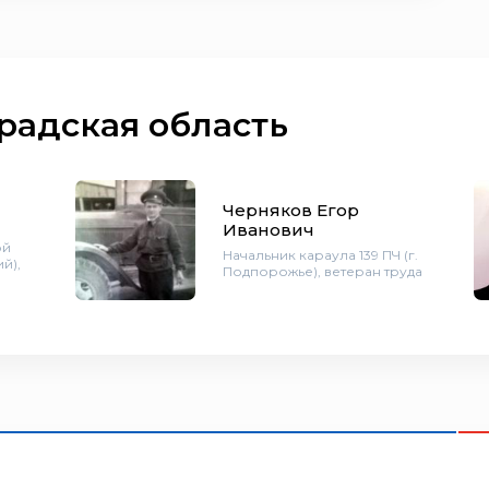
радская область
Черняков Егор
Иванович
ой
Начальник караула 139 ПЧ (г.
й),
Подпорожье), ветеран труда