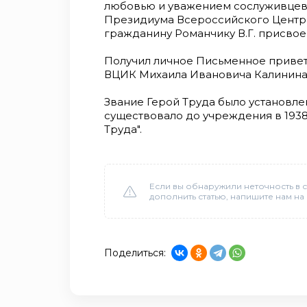
любовью и уважением сослуживцев.
Президиума Всероссийского Центр
гражданину Романчику В.Г. присвое
Получил личное Письменное привет
ВЦИК Михаила Ивановича Калинина
Звание Герой Труда было установле
существовало до учреждения в 1938
Труда".
Если вы обнаружили неточность в с
дополнить статью, напишите нам на
Поделиться: