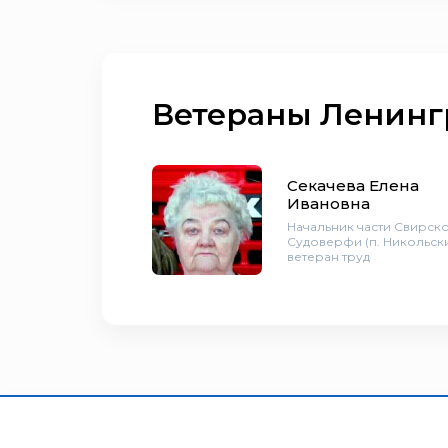
Ветераны Ленинг
Секачева Елена
Ивановна
Начальник части Свирск
Судоверфи (п. Никольски
ветеран труд