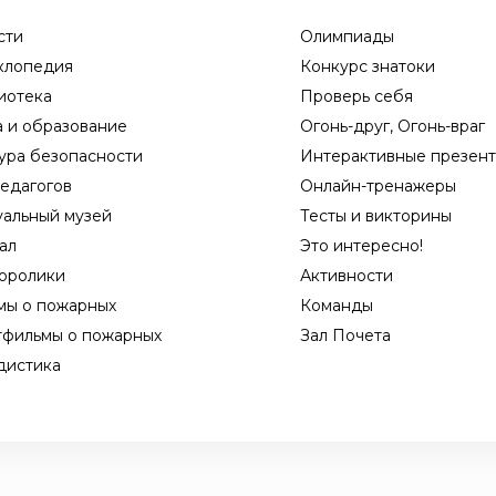
сти
Олимпиады
клопедия
Конкурс знатоки
иотека
Проверь себя
а и образование
Огонь-друг, Огонь-враг
ура безопасности
Интерактивные презен
едагогов
Онлайн-тренажеры
уальный музей
Тесты и викторины
ал
Это интересно!
оролики
Активности
мы о пожарных
Команды
тфильмы о пожарных
Зал Почета
дистика