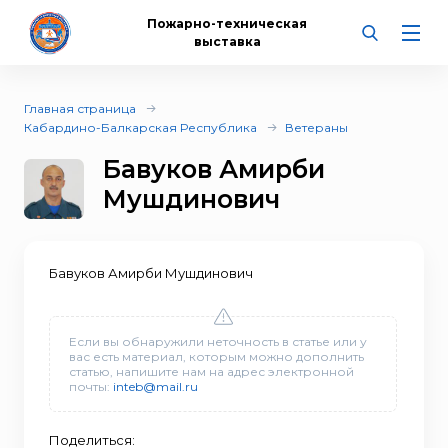
Пожарно-техническая
выставка
Главная страница
Кабардино-Балкарская Республика
Ветераны
Бавуков Амирби
Мушдинович
Бавуков Амирби Мушдинович
Если вы обнаружили неточность в статье или у
вас есть материал, которым можно дополнить
статью, напишите нам на адрес электронной
почты:
inteb@mail.ru
Поделиться: