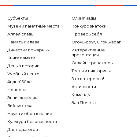
Субъекты
Олимпиады
Музеи и памятные места
Конкурс знатоки
Аллея славы
Проверь себя
Память и слава
Огонь-друг, Огонь-враг
Династии пожарных
Интерактивные
презентации
Книга памяти
Онлайн-тренажеры
День в истории
Тесты и викторины
Учебный центр
Это интересно!
#вдпо130лет
Активности
Новости
Команды
Энциклопедия
Зал Почета
Библиотека
Наука и образование
Культура безопасности
Для педагогов