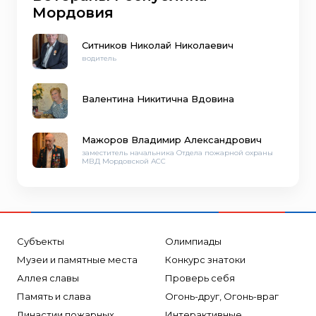
Мордовия
Ситников Николай Николаевич
водитель
Валентина Никитична Вдовина
Мажоров Владимир Александрович
заместитель начальника Отдела пожарной охраны
МВД Мордовской АСС
Субъекты
Олимпиады
Музеи и памятные места
Конкурс знатоки
Аллея славы
Проверь себя
Память и слава
Огонь-друг, Огонь-враг
Династии пожарных
Интерактивные