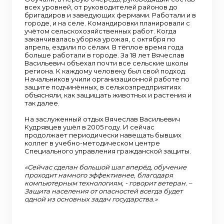
всех уровней, от руководителей районов до
бригадиров и заведующих фермами. Работали и в
городе, и на селе. Командировки планировали с
учётом сельскохозяйственных работ. Когда
заканчивалась уборка урожая, с октября по
апрель, ездили по сёлам. В тёплое время года
больше работали в городе. За 18 лет Вячеслав
Васильевич объехал почти все сельские школы
региона. К каждому человеку был свой подход.
Начальников учили организационной работе по
защите подчинённых, в сельхозпредприятиях
объясняли, как защищать животных и растения и
так далее.
На заслуженный отдых Вячеслав Васильевич
Кудрявцев ушёл в 2005 году. И сейчас
продолжает периодически навещать бывших
коллег в учебно-методическом центре
Специального управления гражданской защиты.
«Сейчас сделан большой шаг вперёд, обучение
проходит намного эффективнее, благодаря
компьютерным технологиям, - говорит ветеран. –
Защита населения от опасностей всегда будет
одной из основных задач государства.»