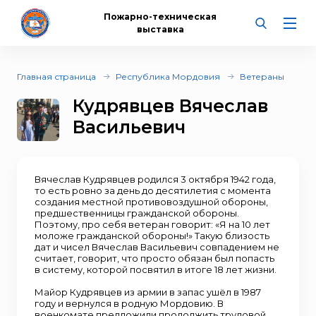
Пожарно-техническая
выставка
Главная страница
Республика Мордовия
Ветераны
Кудрявцев Вячеслав
Васильевич
Вячеслав Кудрявцев родился 3 октября 1942 года,
то есть ровно за день до десятилетия с момента
создания местной противовоздушной обороны,
предшественницы гражданской обороны.
Поэтому, про себя ветеран говорит: «Я на 10 лет
моложе гражданской обороны!» Такую близость
дат и чисел Вячеслав Васильевич совпадением не
считает, говорит, что просто обязан был попасть
в систему, которой посвятил в итоге 18 лет жизни.
Майор Кудрявцев из армии в запас ушёл в 1987
году и вернулся в родную Мордовию. В
военкомате предложили продолжить трудовой