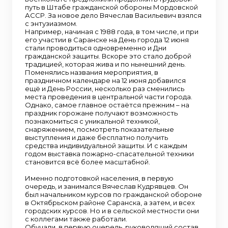
путь в Штабе гражданской обороны Мордовской
АССР. За новое дело Вячеслав Васильевич взялся
с энтузиазмом.
Например, начиная с 1988 года, в том числе, и при
его участии в Саранске на День города 12 июня
стали проводиться одновременно и Дни
гражданской защиты. Вскоре это стало доброй
традицией, которая жива и по нынешний день.
Поменялись названия мероприятия, в
праздничном календаре на 12 июня добавился
ещё и День России, несколько раз сменились
места проведения в центральной части города.
Однако, самое главное остаётся прежним – на
праздник горожане получают возможность
познакомиться с уникальной техникой,
снаряжением, посмотреть показательные
выступления и даже бесплатно получить
средства индивидуальной защиты. И с каждым
годом выставка пожарно-спасательной техники
становится всё более масштабной.
Именно подготовкой населения, в первую
очередь, и занимался Вячеслав Кудрявцев. Он
был начальником курсов по гражданской обороне
в Октябрьском районе Саранска, а затем, и всех
городских курсов. Но и в сельской местности они
с коллегами также работали.
Обучали, в первую очередь, руководящий состав