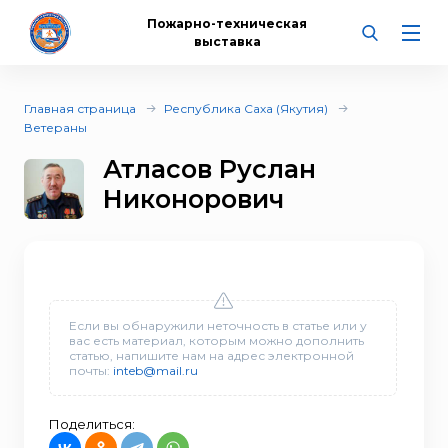
Пожарно-техническая
выставка
Главная страница
Республика Саха (Якутия)
Ветераны
Атласов Руслан
Никонорович
Если вы обнаружили неточность в статье или у
вас есть материал, которым можно дополнить
статью, напишите нам на адрес электронной
почты:
inteb@mail.ru
Поделиться: