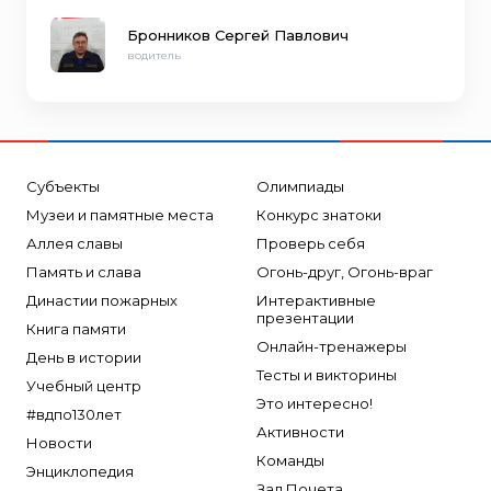
Бронников Сергей Павлович
водитель
Субъекты
Олимпиады
Музеи и памятные места
Конкурс знатоки
Аллея славы
Проверь себя
Память и слава
Огонь-друг, Огонь-враг
Династии пожарных
Интерактивные
презентации
Книга памяти
Онлайн-тренажеры
День в истории
Тесты и викторины
Учебный центр
Это интересно!
#вдпо130лет
Активности
Новости
Команды
Энциклопедия
Зал Почета