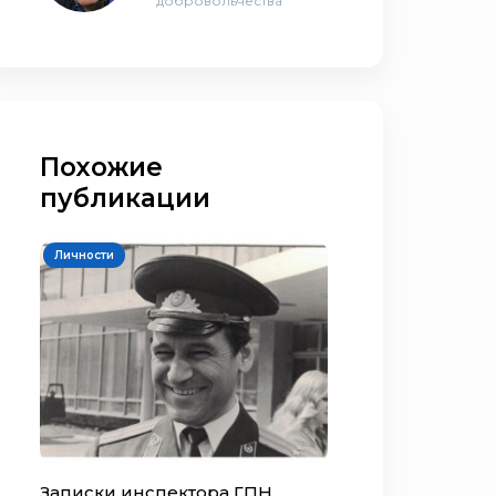
добровольчества
Похожие
публикации
Личности
Записки инспектора ГПН.