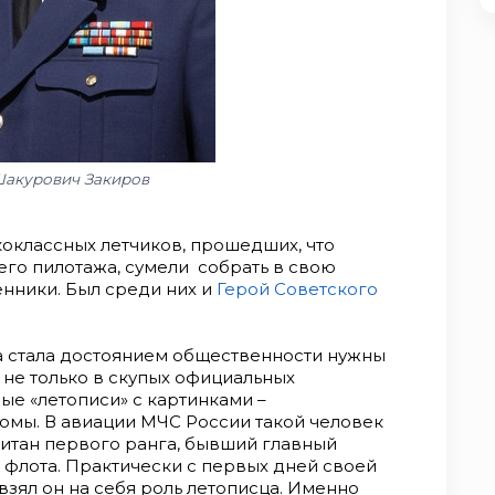
акурович Закиров
оклассных летчиков, прошедших, что
го пилотажа, сумели собрать в свою
нники. Был среди них и
Герой Советского
а стала достоянием общественности нужны
 не только в скупых официальных
ые «летописи» с картинками –
бомы. В авиации МЧС России такой человек
питан первого ранга, бывший главный
флота. Практически с первых дней своей
зял он на себя роль летописца. Именно