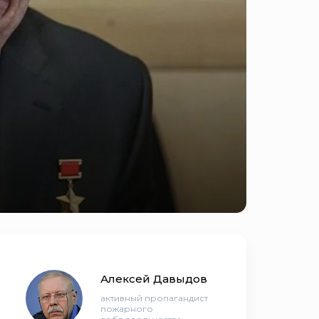
Алексей Давыдов
активный пропагандист
пожарного