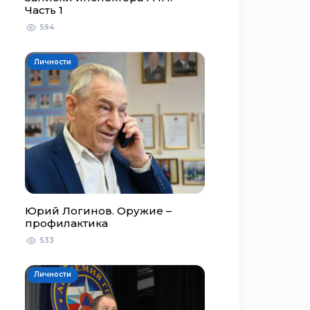
Часть 1
594
Личности
Юрий Логинов. Оружие –
профилактика
533
Личности