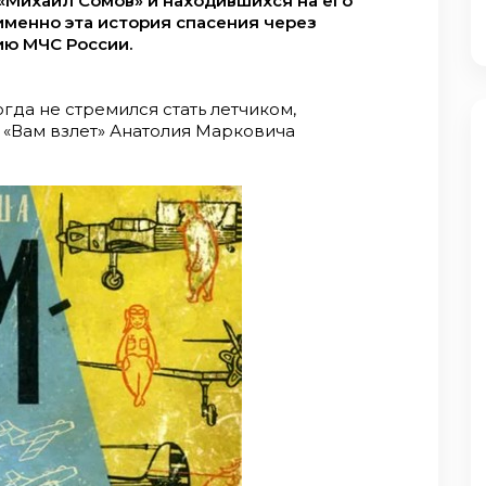
«Михаил Сомов» и находившихся на его
именно эта история спасения через
ию МЧС России.
огда не стремился стать летчиком,
 «Вам взлет» Анатолия Марковича