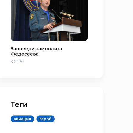
Заповеди замполита
Федосеева
1143
Теги
авиация
герой