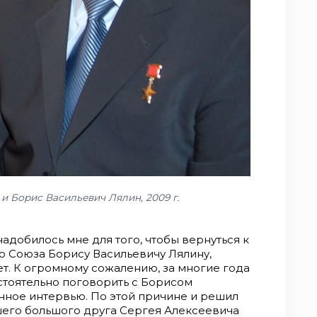
и Борис Васильевич Лялин, 2009 г.
адобилось мне для того, чтобы вернуться к
о Союза Борису Васильевичу Лялину,
ет. К огромному сожалению, за многие года
бстоятельно поговорить с Борисом
енное интервью. По этой причине и решил
шего большого друга Сергея Алексеевича