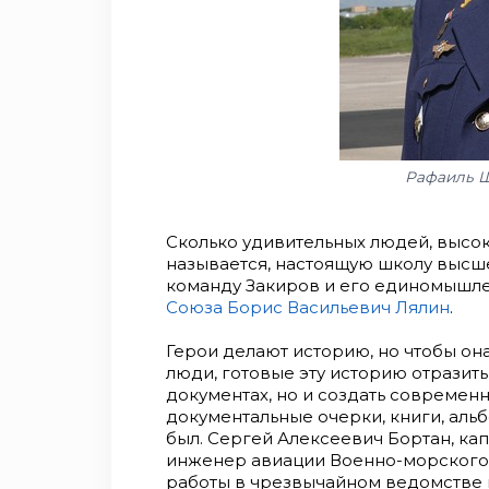
Рафаиль Ш
Сколько удивительных людей, высок
называется, настоящую школу высше
команду Закиров и его единомышле
Союза
Борис Васильевич Лялин
.
Герои делают историю, но чтобы он
люди, готовые эту историю отразить
документах, но и создать современн
документальные очерки, книги, аль
был. Сергей Алексеевич Бортан, ка
инженер авиации Военно-морского 
работы в чрезвычайном ведомстве в