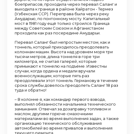
боеприпасов, проходила через перевал Саланг и
выходила к границе в районе Хайратон - Термез
(Узбекская ССР). Переправа была через реку
Амударью, по понтонному мосту. Капитальный
мост в 1981 году ещё только строился. Граница
между Советским Союзом и Афганистаном
проходила как раз посередине Амударьи.
Перевал Саланг был непростым местом, как и
тоннель, который приходилось преодолевать
колоннам машин. Высота над уровнем моря три
тысячи метров, длина тоннеля в горе три
километра, не считая галерей, которые
примыкают к тоннелю на подъёме. Известны
случаи, когда ордена и медали вручали
военнослужащим, которые пять раз
преодолевали этот тоннель. Германову в течение
срока службы довелось преодолеть Саланг 18 раз
туда и обратно!
– В колонне я, как командир первого взвода,
выполнял обязанности начальника технического
замыкания. Отвечал за дозаправку топливом и
маслом, другими горюче-смазочными
материалами во время выполнения задач, а также
организацию технического обслуживания
автомобилей во время привалов и выполнения
текущего ремонта.