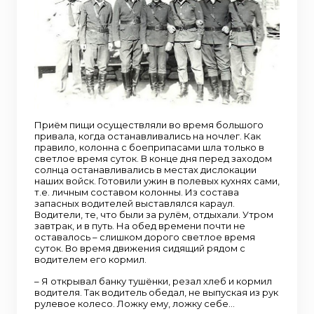
Приём пищи осуществляли во время большого
привала, когда останавливались на ночлег. Как
правило, колонна с боеприпасами шла только в
светлое время суток. В конце дня перед заходом
солнца останавливались в местах дислокации
наших войск. Готовили ужин в полевых кухнях сами,
т.е. личным составом колонны. Из состава
запасных водителей выставлялся караул.
Водители, те, что были за рулём, отдыхали. Утром
завтрак, и в путь. На обед времени почти не
оставалось – слишком дорого светлое время
суток. Во время движения сидящий рядом с
водителем его кормил.
– Я открывал банку тушёнки, резал хлеб и кормил
водителя. Так водитель обедал, не выпуская из рук
рулевое колесо. Ложку ему, ложку себе…