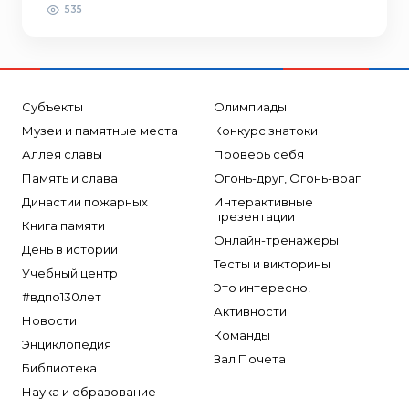
535
Субъекты
Олимпиады
Музеи и памятные места
Конкурс знатоки
Аллея славы
Проверь себя
Память и слава
Огонь-друг, Огонь-враг
Династии пожарных
Интерактивные
презентации
Книга памяти
Онлайн-тренажеры
День в истории
Тесты и викторины
Учебный центр
Это интересно!
#вдпо130лет
Активности
Новости
Команды
Энциклопедия
Зал Почета
Библиотека
Наука и образование