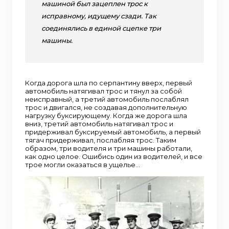
машиной был зацеплен трос к
исправному, идущему сзади. Так
соединялись в единой сцепке три
машины.
Когда дорога шла по серпантину вверх, первый
автомобиль натягивал трос и тянул за собой
неисправный, а третий автомобиль послаблял
трос и двигался, не создавая дополнительную
нагрузку буксирующему. Когда же дорога шла
вниз, третий автомобиль натягивал трос и
придерживал буксируемый автомобиль, а первый
тягач придерживал, послабляя трос. Таким
образом, три водителя и три машины работали,
как одно целое. Ошибись один из водителей, и все
трое могли оказаться в ущелье…