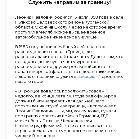
Служить направим за границу!
Леонид Павлович родился 15 июля 1958 года в селе
Пьянково Белозёрского района Курганской
области. Окончив школу, через некоторое время
поступил в Челябинское высшее военное
автомобильное инженерное училище.
В 1980 году новоиспечённый лейтенант по
распределению попал в Троицк, где
располагалась вертолётная часть. Дело в том, что
незадолго до выпуска часть курсантов
распределили по другим родам войск: кто-то
попал в морской флот, кто-то в десантные войска,
а двоих отправили служить в
авиацию
. И среди них
нашего героя.
– В Троицке довелось прослужить совсем
недолго, а в конце лета 1981 года ряд офицеров
должны были направить для дальнейшего
прохождения службы за границу, – вспоминает
Леонид Павлович. – Ну, мы, конечно же, думали
про группу советских войск в Германии, ГДР,
может быть, Польша, Чехословакия.
Назвали ряд фамилий, кто и отправился в эти
страны. А сколько-то человек не назвали, в том
числе и Германова.