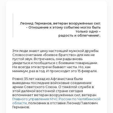
Леонид Германов, ветеран вооружённых сил:
- Отношение к этому событию могло быть
только одно –
радость и облегчение!..
Эти люди знают цену настоящей мужской дружбы.
Словосочетание «боевое братство» для них не
пустой звук. Встречаясь, они рады вновь
увидеться и пообщаться с боевыми товарищами.
Не всегда эти встречи бывают часты. Но, как
минимум, раз в год. И происходит это 15 февраля.
Ровно 35 лет назад из Афганистана были
выведены последние войсковые соединения
армии Советского Союза. О тяжёлой службе в
этой далёкой восточной стране сегодня
вспоминает ветеран вооружённых сил, ветеран
Главного управления МЧС России по Челябинской
области
, полковник в отставке Леонид Павлович
Германов.