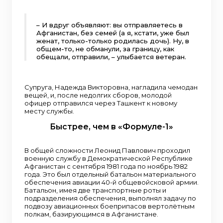
– И вдруг объявляют: вы отправляетесь в
Афганистан, без семей (а я, кстати, уже был
женат, только-только родилась дочь). Ну, в
общем-то, не обманули, за границу, как
обещали, отправили, – улыбается ветеран.
Супруга, Надежда Викторовна, нагладила чемодан
вещей, и, после недолгих сборов, молодой
офицер отправился через Ташкент к новому
месту службы.
Быстрее, чем в «Формуле-1»
В общей сложности Леонид Павлович проходил
военную службу в Демократической Республике
Афганистан с сентября 1981 года по ноябрь 1982
года. Это был отдельный батальон материального
обеспечения авиации 40-й общевойсковой армии.
Батальон, имея две транспортные роты и
подразделения обеспечения, выполнял задачу по
подвозу авиационных боеприпасов вертолётным
полкам, базирующимся в Афганистане.