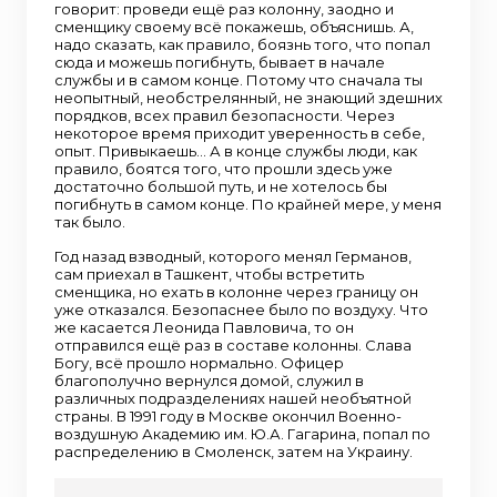
говорит: проведи ещё раз колонну, заодно и
сменщику своему всё покажешь, объяснишь. А,
надо сказать, как правило, боязнь того, что попал
сюда и можешь погибнуть, бывает в начале
службы и в самом конце. Потому что сначала ты
неопытный, необстрелянный, не знающий здешних
порядков, всех правил безопасности. Через
некоторое время приходит уверенность в себе,
опыт. Привыкаешь… А в конце службы люди, как
правило, боятся того, что прошли здесь уже
достаточно большой путь, и не хотелось бы
погибнуть в самом конце. По крайней мере, у меня
так было.
Год назад взводный, которого менял Германов,
сам приехал в Ташкент, чтобы встретить
сменщика, но ехать в колонне через границу он
уже отказался. Безопаснее было по воздуху. Что
же касается Леонида Павловича, то он
отправился ещё раз в составе колонны. Слава
Богу, всё прошло нормально. Офицер
благополучно вернулся домой, служил в
различных подразделениях нашей необъятной
страны. В 1991 году в Москве окончил Военно-
воздушную Академию им. Ю.А. Гагарина, попал по
распределению в Смоленск, затем на Украину.