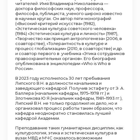
читателей. Имя Владимира Николаевича —
доктора философских наук, профессора,
философа, публициста, ученого широко известно
в научных кругах. Он автор пяти монографий
(«Высокий критерий искусства» (1982),
«Эстетическая культура советского человека»
(1984) «Эстетическая культура и личность» (1987),
«Творчество как принцип антропогенеза» (2006, в
соавторстве), «Толерантность в культуре и
процесс глобализации» (2010, в соавторстве) и др.
и соавтор первого в учебника «Этика сотрудников
правоохранительных органов». Его биография
опубликована в энциклопедии «Who is Who в
России».
В 2023 году исполнилось 30 лет пребывания
Липского В.Н. в должности начальника и
заведующего кафедрой. Получив эстафету от Э. А.
Баллера (начальник кафедры, 1975–1978 гг.) и
Злотникова Ю.Я.(начальник кафедры, 1981–1993 гг.),
Липский В.Н. не только продолжил их дело, но и
организовал процесс работы таким образом, что
кафедра неоднократно становилась лучшей
кафедрой Академии.
Преподавание таких гуманитарных дисциплин, как
культурология, этика и эстетическая культура в
вузах МВД и МЧС оказалось возможным