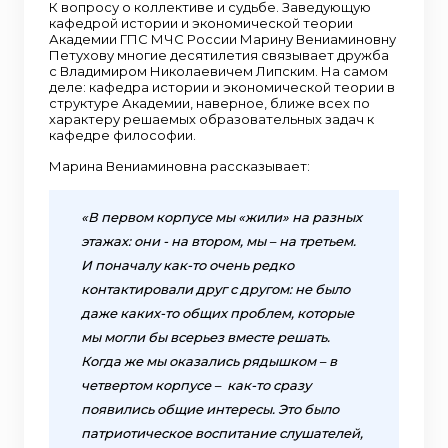
К вопросу о коллективе и судьбе. Заведующую
кафедрой истории и экономической теории
Академии ГПС МЧС России Марину Вениаминовну
Петухову многие десятилетия связывает дружба
с Владимиром Николаевичем Липским. На самом
деле: кафедра истории и экономической теории в
структуре Академии, наверное, ближе всех по
характеру решаемых образовательных задач к
кафедре философии.
Марина Вениаминовна рассказывает:
«В первом корпусе мы «жили» на разных
этажах: они - на втором, мы – на третьем.
И поначалу как-то очень редко
контактировали друг с другом: не было
даже каких-то общих проблем, которые
мы могли бы всерьез вместе решать.
Когда же мы оказались рядышком – в
четвертом корпусе – как-то сразу
появились общие интересы. Это было
патриотическое воспитание слушателей,