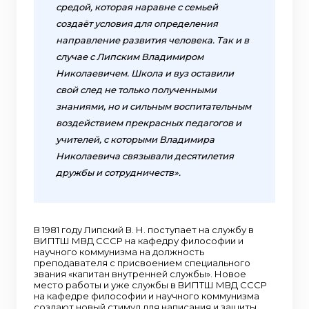
средой, которая наравне с семьей
создаёт условия для определения
направление развития человека. Так и в
случае с Липским Владимиром
Николаевичем. Школа и вуз оставили
свой след не только полученными
знаниями, но и сильным воспитательным
воздействием прекрасных педагогов и
учителей, с которыми Владимира
Николаевича связывали десятилетия
дружбы и сотрудничеств».
В 1981 году Липский В. Н. поступает на службу в
ВИПТШ МВД СССР на кафедру философии и
научного коммунизма на должность
преподавателя с присвоением специального
звания «капитан внутренней службы». Новое
место работы и уже службы в ВИПТШ МВД СССР
на кафедре философии и научного коммунизма
создают новый стимул для написания и защиты