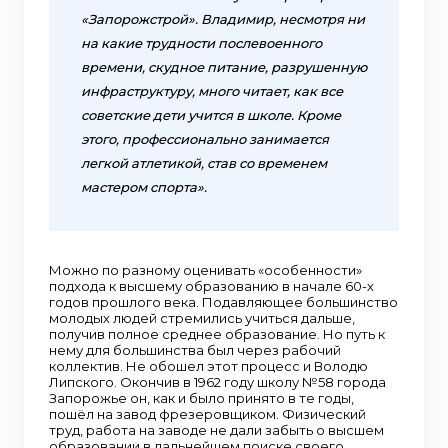
«Запорожстрой». Владимир, несмотря ни
на какие трудности послевоенного
времени, скудное питание, разрушенную
инфраструктуру, много читает, как все
советские дети учится в школе. Кроме
этого, профессионально занимается
легкой атлетикой, став со временем
мастером спорта».
Можно по разному оценивать «особенности»
подхода к высшему образованию в начале 60-х
годов прошлого века. Подавляющее большинство
молодых людей стремились учиться дальше,
получив полное среднее образование. Но путь к
нему для большинства был через рабочий
коллектив. Не обошел этот процесс и Володю
Липского. Окончив в 1962 году школу №58 города
Запорожье он, как и было принято в те годы,
пошёл на завод фрезеровщиком. Физический
труд, работа на заводе не дали забыть о высшем
образовании в дальнейшем поиске своего