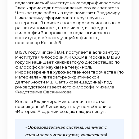
педагогический институт на кафедру философии.
Здесь происходит становление его как педагога.
Четыре года работы в вузе помогают Владимиру
Николаевичу сформировать круг научных
интересов. В поиске своего профессионального
развития помогает, в том числе, и кафедра
философии Запорожского педагогического
института, и её заведующий д. филос.н.,
профессор Коган А.Б.
В 1976 году Липский В.Н. поступает в аспирантуру
Института Философии АН СССР в Москве. В 1980
году он защищает кандидатскую диссертацию по
философским наукам на тему: «Роль
мировоззрения в художественном творчестве (по
материалам литературно-критической
деятельности М.Е. Салтыкова-Щедрина)» под
руководством известного философа Михаила
Федотовича Овсянникова.
Коллеги Владимира Николаевича в статье,
посвященной Липскому, в научном сборнике
«Историю Академии создают люди» пишут:
«Образовательная система, начиная с
сада и заканчивая вузом, является той