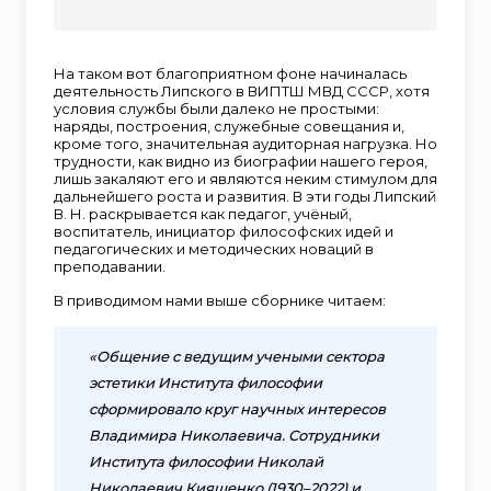
На таком вот благоприятном фоне начиналась
деятельность Липского в ВИПТШ МВД СССР, хотя
условия службы были далеко не простыми:
наряды, построения, служебные совещания и,
кроме того, значительная аудиторная нагрузка. Но
трудности, как видно из биографии нашего героя,
лишь закаляют его и являются неким стимулом для
дальнейшего роста и развития. В эти годы Липский
В. Н. раскрывается как педагог, учёный,
воспитатель, инициатор философских идей и
педагогических и методических новаций в
преподавании.
В приводимом нами выше сборнике читаем:
«Общение с ведущим учеными сектора
эстетики Института философии
сформировало круг научных интересов
Владимира Николаевича. Сотрудники
Института философии Николай
Николаевич Киященко (1930–2022) и