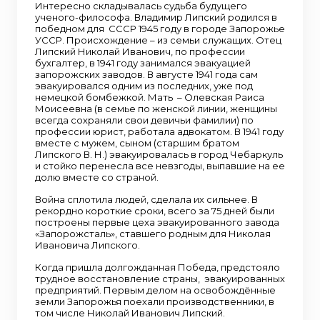
Интересно складывалась судьба будущего
ученого-философа. Владимир Липский родился в
победном для СССР 1945 году в городе Запорожье
УССР. Происхождение – из семьи служащих. Отец
Липский Николай Иванович, по профессии
бухгалтер, в 1941 году занимался эвакуацией
запорожских заводов. В августе 1941 года сам
эвакуировался одним из последних, уже под
немецкой бомбежкой. Мать – Олевская Раиса
Моисеевна (в семье по женской линии, женщины
всегда сохраняли свои девичьи фамилии) по
профессии юрист, работала адвокатом. В 1941 году
вместе с мужем, сыном (старшим братом
Липского В. Н.) эвакуировалась в город Чебаркуль
и стойко перенесла все невзгоды, выпавшие на ее
долю вместе со страной.
Война сплотила людей, сделала их сильнее. В
рекордно короткие сроки, всего за 75 дней были
построены первые цеха эвакуированного завода
«Запорожсталь», ставшего родным для Николая
Ивановича Липского.
Когда пришла долгожданная Победа, предстояло
трудное восстановление страны, эвакуированных
предприятий. Первым делом на освобождённые
земли Запорожья поехали производственники, в
том числе Николай Иванович Липский.