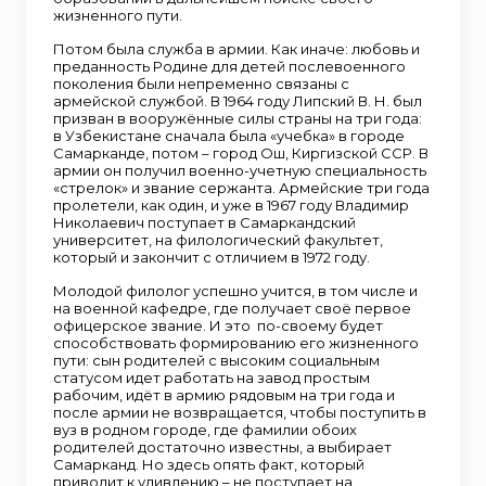
жизненного пути.
Потом была служба в армии. Как иначе: любовь и
преданность Родине для детей послевоенного
поколения были непременно связаны с
армейской службой. В 1964 году Липский В. Н. был
призван в вооружённые силы страны на три года:
в Узбекистане сначала была «учебка» в городе
Самарканде, потом – город Ош, Киргизской ССР. В
армии он получил военно-учетную специальность
«стрелок» и звание сержанта. Армейские три года
пролетели, как один, и уже в 1967 году Владимир
Николаевич поступает в Самаркандский
университет, на филологический факультет,
который и закончит с отличием в 1972 году.
Молодой филолог успешно учится, в том числе и
на военной кафедре, где получает своё первое
офицерское звание. И это по-своему будет
способствовать формированию его жизненного
пути: сын родителей с высоким социальным
статусом идет работать на завод простым
рабочим, идёт в армию рядовым на три года и
после армии не возвращается, чтобы поступить в
вуз в родном городе, где фамилии обоих
родителей достаточно известны, а выбирает
Самарканд. Но здесь опять факт, который
приводит к удивлению – не поступает на