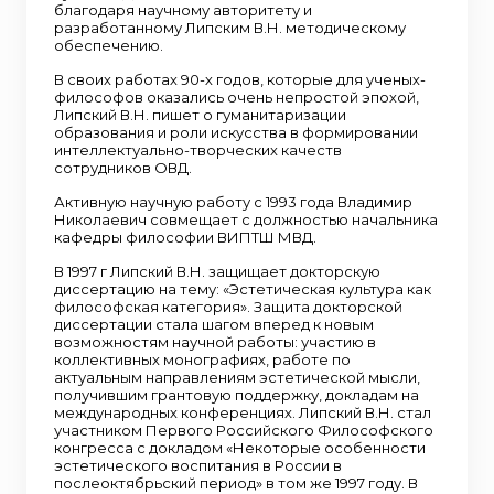
благодаря научному авторитету и
разработанному Липским В.Н. методическому
обеспечению.
В своих работах 90-х годов, которые для ученых-
философов оказались очень непростой эпохой,
Липский В.Н. пишет о гуманитаризации
образования и роли искусства в формировании
интеллектуально-творческих качеств
сотрудников ОВД.
Активную научную работу с 1993 года Владимир
Николаевич совмещает с должностью начальника
кафедры философии ВИПТШ МВД.
В 1997 г Липский В.Н. защищает докторскую
диссертацию на тему: «Эстетическая культура как
философская категория». Защита докторской
диссертации стала шагом вперед к новым
возможностям научной работы: участию в
коллективных монографиях, работе по
актуальным направлениям эстетической мысли,
получившим грантовую поддержку, докладам на
международных конференциях. Липский В.Н. стал
участником Первого Российского Философского
конгресса с докладом «Некоторые особенности
эстетического воспитания в России в
послеоктябрьский период» в том же 1997 году. В