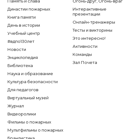
Память и слава
Огонь-друг, Огонь-враг
Династии пожарных
Интерактивные
презентации
Книга памяти
Онлайн-тренажеры
День в истории
Тесты и викторины
Учебный центр
Это интересно!
#вдпо130лет
Активности
Новости
Команды
Энциклопедия
Зал Почета
Библиотека
Наука и образование
Культура безопасности
Для педагогов
Виртуальный музей
Журнал
Видеоролики
Фильмы о пожарных
Мультфильмы о пожарных
Брандистика