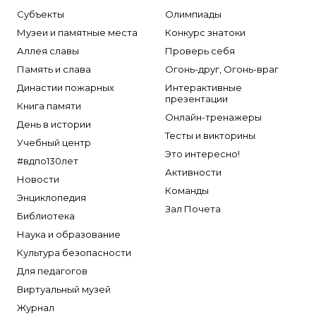
Субъекты
Олимпиады
Музеи и памятные места
Конкурс знатоки
Аллея славы
Проверь себя
Память и слава
Огонь-друг, Огонь-враг
Династии пожарных
Интерактивные
презентации
Книга памяти
Онлайн-тренажеры
День в истории
Тесты и викторины
Учебный центр
Это интересно!
#вдпо130лет
Активности
Новости
Команды
Энциклопедия
Зал Почета
Библиотека
Наука и образование
Культура безопасности
Для педагогов
Виртуальный музей
Журнал