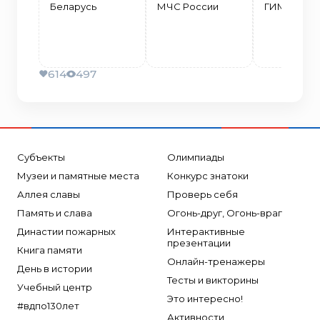
Беларусь
МЧС России
ГИМС ранн
614
497
Субъекты
Олимпиады
Музеи и памятные места
Конкурс знатоки
Аллея славы
Проверь себя
Память и слава
Огонь-друг, Огонь-враг
Династии пожарных
Интерактивные
презентации
Книга памяти
Онлайн-тренажеры
День в истории
Тесты и викторины
Учебный центр
Это интересно!
#вдпо130лет
Активности