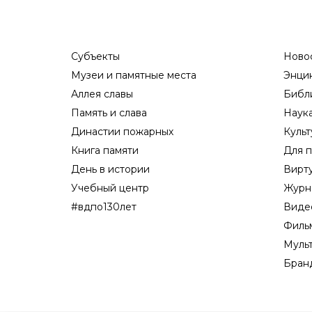
Субъекты
Ново
Музеи и памятные места
Энци
Аллея славы
Библ
Память и слава
Наук
Династии пожарных
Культ
Книга памяти
Для п
День в истории
Вирт
Учебный центр
Журн
#вдпо130лет
Виде
Филь
Муль
Бран