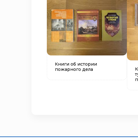
Книги об истории
К
пожарного дела
т
п