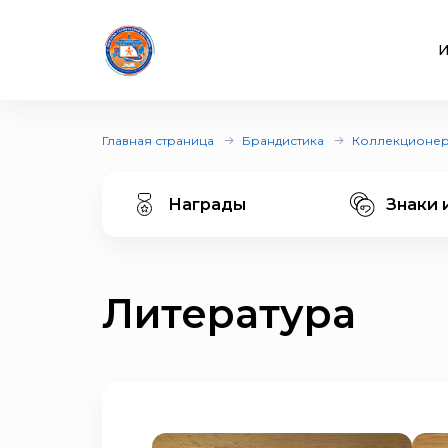
И
Главная страница
Брандистика
Коллекционе
Награды
Знаки 
Литература