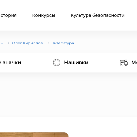
стория
Конкурсы
Культура безопасности
ры
Олег Кириллов
Литература
и значки
Нашивки
М