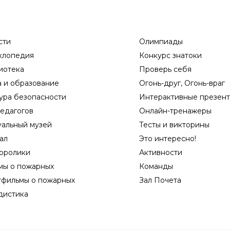
сти
Олимпиады
клопедия
Конкурс знатоки
иотека
Проверь себя
а и образование
Огонь-друг, Огонь-враг
ура безопасности
Интерактивные презен
едагогов
Онлайн-тренажеры
уальный музей
Тесты и викторины
ал
Это интересно!
оролики
Активности
мы о пожарных
Команды
тфильмы о пожарных
Зал Почета
дистика