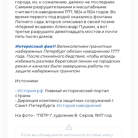
города, но, к сожалению, далеко не последним.
Самыми разрушительными и масштабными
считаются наводнения 1777, 1824 и 1924 годов. Во
время первого под водой оказались фонтаны
Летнего сада, второе описывал в своей поэме
«Медный всадник» Александр Пушкин, а вот
третье разрушило девятнадцать мостов и почти
пять тысяч домов.
Интересный факт!
Великолепием гранитных
набережных Петербург обязан наводнению 1777
года. После стихийного бедствия, чтобы впредь
избежать разлива береговой линии на городских
реках и каналах были завершены работы по
защите набережных гранитом.
Источники:
-
История.рф
. Главный исторический портал
страны
- Дирекция комплекса защитных сооружений г.
Санкт-Петербурга.
История наводнений
На фото - "ПЁТР I", художник В. Серов, 1907 год
Если вы обнаружили неточность в статье или у