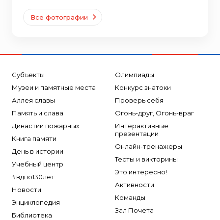
Все фотографии
Субъекты
Олимпиады
Музеи и памятные места
Конкурс знатоки
Аллея славы
Проверь себя
Память и слава
Огонь-друг, Огонь-враг
Династии пожарных
Интерактивные
презентации
Книга памяти
Онлайн-тренажеры
День в истории
Тесты и викторины
Учебный центр
Это интересно!
#вдпо130лет
Активности
Новости
Команды
Энциклопедия
Зал Почета
Библиотека