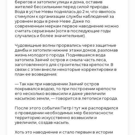
берегов и затопили улицы и дома, оставив
жителей бессильными перед силой природы.
Вода в устье Невы поднялась до 2 м, что явилось
стимулом к организации службы наблюдений за
уровнем воды в реке Неве. Даже по
современным меркам первое наводнение можно
считать серьезным (хотя в последующие годы
случались и более значительные).
Чудовищные волны прорвались через защитные
дамбы и затопили нижние этажи домов, разломав
жизнь молодого города. Поднявшаяся вода
затопила Заячий остров и смыла часть леса,
заготовленного для строительства крепости. В
связи с этим внесли некоторые корректировки в
план ее возведения:
— Так как при наводнении Заячий остров
покрывался водою, то при построении крепости
его несколько возвысили и даже увеличили
насыпкою земли, — говорится в летописи города.
После этого события Петр I тут же распорядился
о проведении необходимых мер безопасности:
территорию искусственно возвысили и
увеличили, создав насыпь.
Хоть это наводнение и стало первым в истории