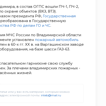
адимира, в состав ОГПС вошли ПЧ-1, ПЧ-2,
по охране объектов (ВХЗ, ВТЗ).
 Указом президента РФ,
Государственная
реобразована в Государственную
ства РФ по делам ГО и ЧС
.
ления МЧС России по Владимирской области
аменте установлен
пожарный автомобиль
ен в 60-х гг. XX в. на Варгашинском заводе
борудования, на базе шасси ГАЗ-63.
спасательном гарнизоне свою службу
ек. За плечами владимирских пожарных -
пасённых жизней.
татье или у вас есть материал, которым можно
 адрес электронной почты:
inteb@mail.ru