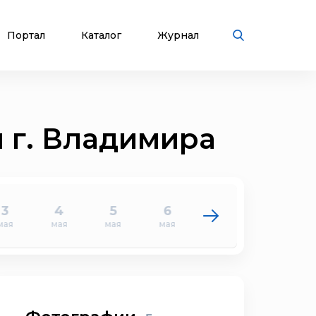
Портал
Каталог
Журнал
 г. Владимира
3
4
5
6
7
8
мая
мая
мая
мая
мая
мая