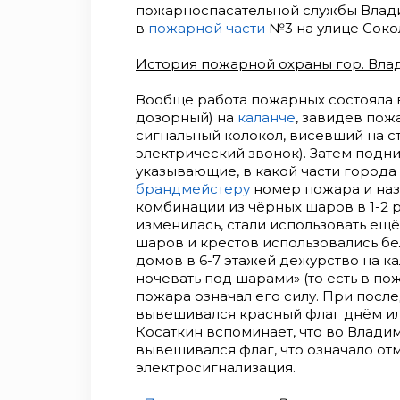
пожарноспасательной службы Влади
в
пожарной части
№3 на улице Соко
История пожарной охраны гор. Вла
Вообще работа пожарных состояла
дозорный) на
каланче
, завидев пож
сигнальный колокол, висевший на с
электрический звонок). Затем подни
указывающие, в какой части города
брандмейстеру
номер пожара и наз
комбинации из чёрных шаров в 1-2 р
изменилась, стали использовать ещ
шаров и крестов использовались б
домов в 6-7 этажей дежурство на к
ночевать под шарами» (то есть в по
пожара означал его силу. При посл
вывешивался красный флаг днём ил
Косаткин вспоминает, что во Влади
вывешивался флаг, что означало от
электросигнализация.