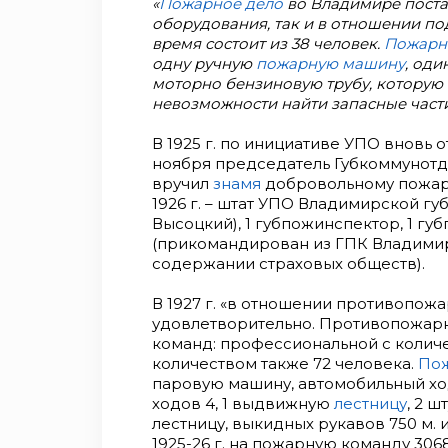
«
Пожарное дело
во Владимире поста
оборудования, так и в отношении по
время состоит из 38 человек.
Пожарн
одну ручную
пожарную машину
, од
моторно бензиновую трубу, которую о
невозможности найти запасные част
В 1925 г. по инициативе УПО вновь 
ноября председатель Губкоммунотд
вручил
знамя
добровольному пожар
1926 г. – штат УПО Владимирской губ
Высоцкий), 1 губпожинспектор, 1 гу
(прикомандирован из ГПК Владимира
содержании страховых обществ).
В 1927 г. «в отношении противопож
удовлетворительно. Противопожарн
команд: профессиональной с количе
количеством также 72 человека.
Пож
паровую машину, автомобильный ход
ходов 4, 1 выдвижную
лестницу
, 2 
лестницу, выкидных рукавов 750 м.
1925-26 г. на пожарную команду 30