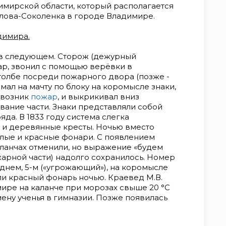
мирской области, который располагается
лова-Соколенка в городе Владимире.
димира.
 в следующем. Сторож (дежурный
ар, звонил с помощью верёвки в
толбе посреди пожарного двора (позже -
мал на мачту по блоку на коромысле знаки,
 возник
пожар
, и выкрикивал вниз
вание части. Знаки представляли собой
яда. В 1833 году система слегка
ё и деревянные кресты. Ночью вместо
елые и красные фонари. С появлением
аланчах отменили, но выражение «будем
жарной части) надолго сохранилось. Номер
еднем, 5-м («угрожающий»), на коромысле
и красный фонарь ночью. Краевед М.В.
мире на каланче при морозах свыше 20 °С
мену ученья в гимназии. Позже появилась