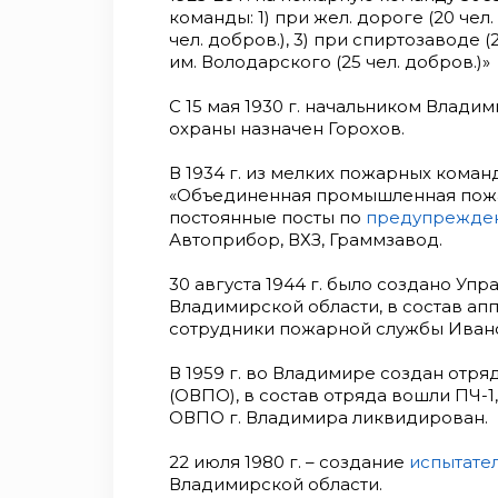
команды: 1) при жел. дороге (20 чел.
чел. добров.), 3) при спиртозаводе 
им. Володарского (25 чел. добров.)»
С 15 мая 1930 г. начальником Влад
охраны назначен Горохов.
В 1934 г. из мелких пожарных коман
«Объединенная промышленная пожа
постоянные посты по
предупрежде
Автоприбор, ВХЗ, Граммзавод.
30 августа 1944 г. было создано У
Владимирской области, в состав а
сотрудники пожарной службы Ивано
В 1959 г. во Владимире создан отр
(ОВПО), в состав отряда вошли ПЧ-1,
ОВПО г. Владимира ликвидирован.
22 июля 1980 г. – создание
испытате
Владимирской области.