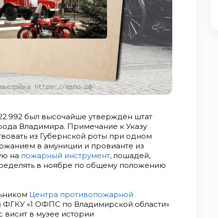
 22.992 был высочайше утверждён штат
рода Владимира. Примечание к Указу
вовать из Губернской роты при одном
ржанием в амуниции и провианте из
ую на
пожарный инструмент
, лошадей,
ределять в ноябре по общему положению
льником
Центра противопожарной
й
ФГКУ «1 ОФПС по Владимирской области»
с висит в музее истории