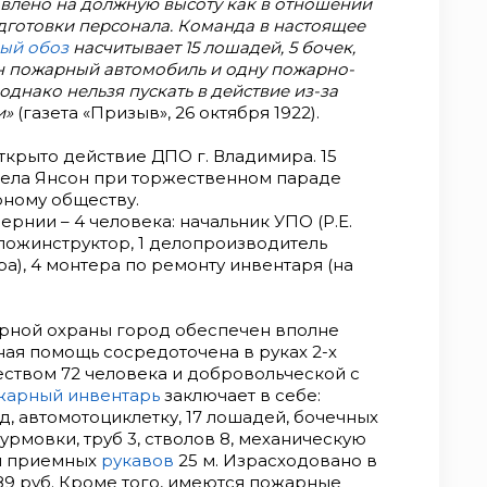
влено на должную высоту как в отношении
дготовки персонала. Команда в настоящее
ый обоз
насчитывает 15 лошадей, 5 бочек,
ин пожарный автомобиль и одну пожарно-
днако нельзя пускать в действие из-за
и»
(газета «Призыв», 26 октября 1922).
открыто действие ДПО г. Владимира. 15
ела Янсон при торжественном параде
ному обществу.
ернии – 4 человека: начальник УПО (Р.Е.
бпожинструктор, 1 делопроизводитель
), 4 монтера по ремонту инвентаря (на
арной охраны город обеспечен вполне
ая помощь сосредоточена в руках 2-х
ством 72 человека и добровольческой с
арный инвентарь
заключает в себе:
, автомотоциклетку, 17 лошадей, бочечных
штурмовки, труб 3, стволов 8, механическую
 и приемных
рукавов
25 м. Израсходовано в
689 руб. Кроме того, имеются пожарные