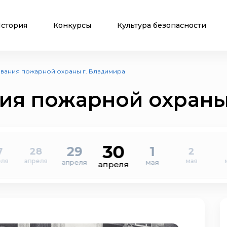
стория
Конкурсы
Культура безопасности
вания пожарной охраны г. Владимира
ия пожарной охраны
30
29
1
7
28
2
еля
апреля
мая
апреля
мая
апреля