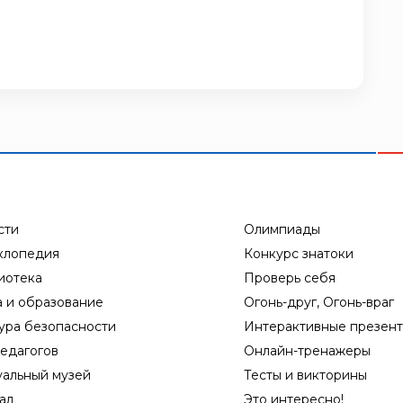
сти
Олимпиады
клопедия
Конкурс знатоки
иотека
Проверь себя
а и образование
Огонь-друг, Огонь-враг
ура безопасности
Интерактивные презен
едагогов
Онлайн-тренажеры
уальный музей
Тесты и викторины
ал
Это интересно!