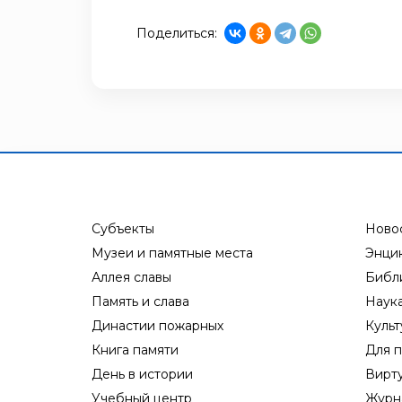
Поделиться:
Субъекты
Ново
Музеи и памятные места
Энци
Аллея славы
Библ
Память и слава
Наук
Династии пожарных
Культ
Книга памяти
Для п
День в истории
Вирт
Учебный центр
Журн