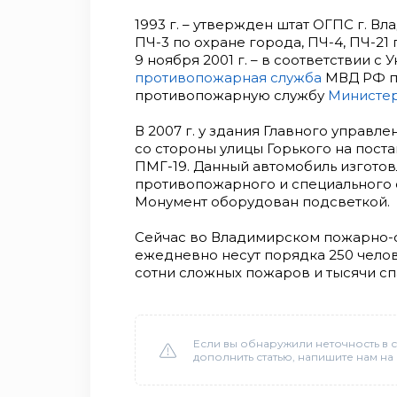
1993 г. – утвержден штат ОГПС г. Вл
ПЧ-3 по охране города, ПЧ-4, ПЧ-21 
9 ноября 2001 г. – в соответствии с
противопожарная служба
МВД РФ п
противопожарную службу
Министер
В 2007 г. у здания Главного управ
со стороны улицы Горького на пост
ПМГ-19. Данный автомобиль изготовл
противопожарного и специального о
Монумент оборудован подсветкой.
Сейчас во Владимирском пожарно-
ежедневно несут порядка 250 челов
сотни сложных пожаров и тысячи с
Если вы обнаружили неточность в с
дополнить статью, напишите нам на