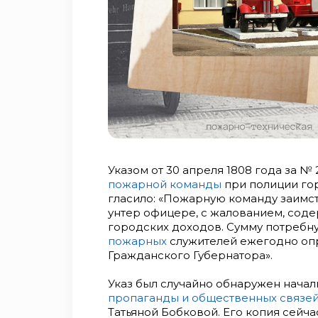
Указом от 30 апреля 1808 года за №
пожарной команды
при полиции го
гласило: «Пожарную команду заимст
унтер офицере, с жалованием, соде
городских доходов. Сумму потребн
пожарных
служителей ежегодно оп
Гражданского Губернатора».
Указ был случайно обнаружен нача
пропаганды и общественных связе
Татьяной Бобковой. Его копия сейча