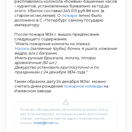
расплавились колокола «боевых» башенных часов
– курантов, установленных буквально за год до
этого. Убыток составил 245.013 руб.86 коп. (в
старом исчислении). О
пожаре
лично было
доложено в С.-Петербург самому Государю
императору.
После пожара 1834 г. вышло предписание
следующего содержания:
"Иметь пожарные комнаты на этажах;
Насосы
(заливные трубы), бочки, 4 ушата, кожаные
ведра, воз с баграми;
Иметь ручные брызгала, лопаты, топоры
дровосечные (50 шт.)
Дежурство установить круглосуточно и по
праздникам с 24 декабря 1834 года."
Таким образом, дату 24 декабря 1834г. можно
считать днем рождения
пожарной команды
на
Ижевском заводе.
Если вы обнаружили неточность в статье или у
вас есть материал, которым можно дополнить
статью, напишите нам на адрес электронной
почты:
inteb@mail.ru