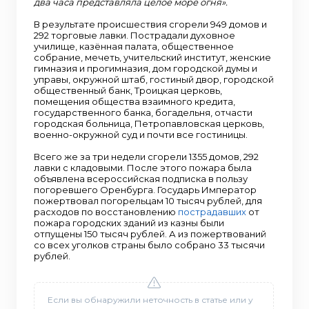
два часа представляла целое море огня».
В результате происшествия сгорели 949 домов и
292 торговые лавки. Пострадали духовное
училище, казённая палата, общественное
собрание, мечеть, учительский институт, женские
гимназия и прогимназия, дом городской думы и
управы, окружной штаб, гостиный двор, городской
общественный банк, Троицкая церковь,
помещения общества взаимного кредита,
государственного банка, богадельня, отчасти
городская больница, Петропавловская церковь,
военно-окружной суд и почти все гостиницы.
Всего же за три недели сгорели 1355 домов, 292
лавки с кладовыми. После этого пожара была
объявлена всероссийская подписка в пользу
погоревшего Оренбурга. Государь Император
пожертвовал погорельцам 10 тысяч рублей, для
расходов по восстановлению
пострадавших
от
пожара городских зданий из казны были
отпущены 150 тысяч рублей. А из пожертвований
со всех уголков страны было собрано 33 тысячи
рублей.
Если вы обнаружили неточность в статье или у