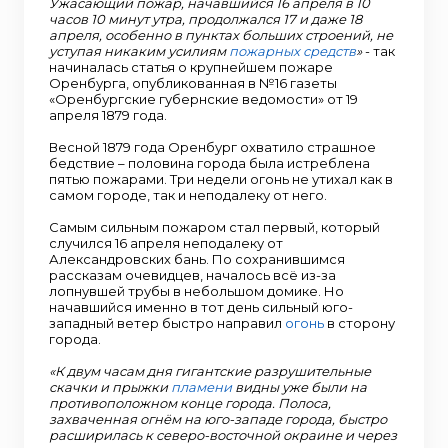
Ужасающий пожар, начавшийся 16 апреля в 10
часов 10 минут утра, продолжался 17 и даже 18
апреля, особенно в пунктах больших строений, не
уступая никаким усилиям
пожарных средств
»
- так
начиналась статья о крупнейшем пожаре
Оренбурга, опубликованная в №16 газеты
«Оренбургские губернские ведомости» от 19
апреля 1879 года.
Весной 1879 года Оренбург охватило страшное
бедствие – половина города была истреблена
пятью пожарами. Три недели огонь не утихал как в
самом городе, так и неподалеку от него.
Самым сильным пожаром стал первый, который
случился 16 апреля неподалеку от
Александровских бань. По сохранившимся
рассказам очевидцев, началось всё из-за
лопнувшей трубы в небольшом домике. Но
начавшийся именно в тот день сильный юго-
западный ветер быстро направил
огонь
в сторону
города.
«К двум часам дня гигантские разрушительные
скачки и прыжки
пламени
видны уже были на
противоположном конце города. Полоса,
захваченная огнём на юго-западе города, быстро
расширилась к северо-восточной окраине и через