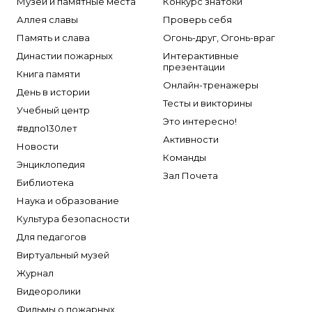
Музеи и памятные места
Конкурс знатоки
Аллея славы
Проверь себя
Память и слава
Огонь-друг, Огонь-враг
Династии пожарных
Интерактивные
презентации
Книга памяти
Онлайн-тренажеры
День в истории
Тесты и викторины
Учебный центр
Это интересно!
#вдпо130лет
Активности
Новости
Команды
Энциклопедия
Зал Почета
Библиотека
Наука и образование
Культура безопасности
Для педагогов
Виртуальный музей
Журнал
Видеоролики
Фильмы о пожарных