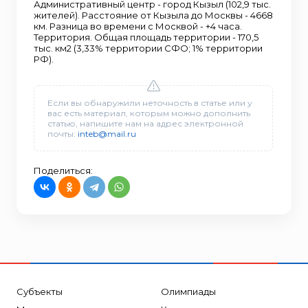
Административный центр - город Кызыл (102,9 тыс.
жителей). Расстояние от Кызыла до Москвы - 4668
км. Разница во времени с Москвой - +4 часа.
Территория. Общая площадь территории - 170,5
тыс. км2 (3,33% территории СФО; 1% территории
РФ).
Если вы обнаружили неточность в статье или у
вас есть материал, которым можно дополнить
статью, напишите нам на адрес электронной
почты:
inteb@mail.ru
Поделиться:
Субъекты
Олимпиады