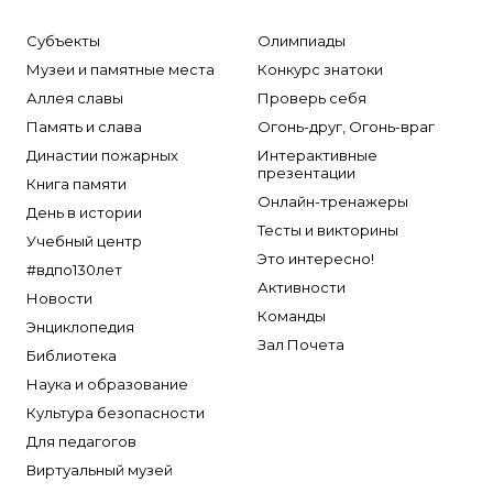
Субъекты
Олимпиады
Музеи и памятные места
Конкурс знатоки
Аллея славы
Проверь себя
Память и слава
Огонь-друг, Огонь-враг
Династии пожарных
Интерактивные
презентации
Книга памяти
Онлайн-тренажеры
День в истории
Тесты и викторины
Учебный центр
Это интересно!
#вдпо130лет
Активности
Новости
Команды
Энциклопедия
Зал Почета
Библиотека
Наука и образование
Культура безопасности
Для педагогов
Виртуальный музей