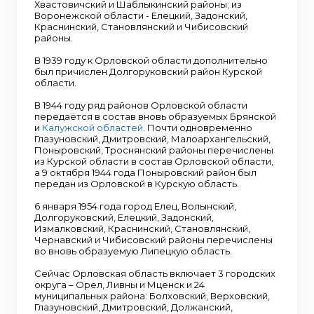
Хвастовичский и Шаблыкинский районы; из
Воронежской области - Елецкий, Задонский,
Краснинский, Становлянский и Чибисовский
районы.
В 1939 году к Орловской области дополнительно
был причислен Долгоруковский район Курской
области.
В 1944 году ряд районов Орловской области
передаётся в состав вновь образуемых Брянской
и
Калужской областей
. Почти одновременно
Глазуновский, Дмитровский, Малоархангельский,
Поныровский, Троснянский районы перечислены
из Курской области в состав Орловской области,
а 9 октября 1944 года Поныровский район был
передан из Орловской в Курскую область.
6 января 1954 года город Елец, Волынский,
Долгоруковский, Елецкий, Задонский,
Измалковский, Краснинский, Становлянский,
Чернавский и Чибисовский районы перечислены
во вновь образуемую Липецкую область.
Сейчас Орловская область включает 3 городских
округа – Орел, Ливны и Мценск и 24
муниципальных района: Болховский, Верховский,
Глазуновский, Дмитровский, Должанский,