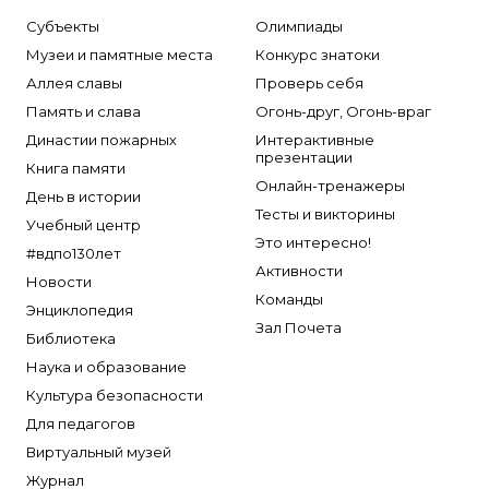
Субъекты
Олимпиады
Музеи и памятные места
Конкурс знатоки
Аллея славы
Проверь себя
Память и слава
Огонь-друг, Огонь-враг
Династии пожарных
Интерактивные
презентации
Книга памяти
Онлайн-тренажеры
День в истории
Тесты и викторины
Учебный центр
Это интересно!
#вдпо130лет
Активности
Новости
Команды
Энциклопедия
Зал Почета
Библиотека
Наука и образование
Культура безопасности
Для педагогов
Виртуальный музей
Журнал