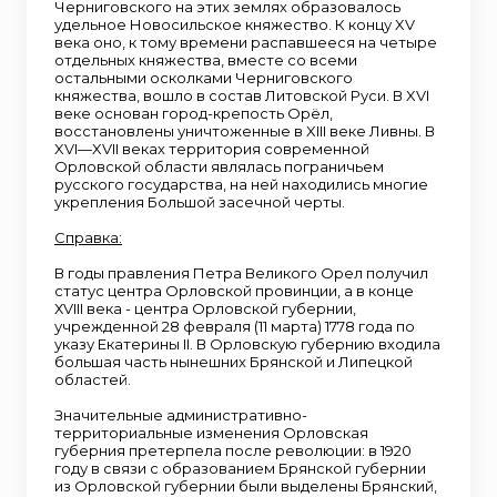
Черниговского на этих землях образовалось
удельное Новосильское княжество. К концу XV
века оно, к тому времени распавшееся на четыре
отдельных княжества, вместе со всеми
остальными осколками Черниговского
княжества, вошло в состав Литовской Руси. В XVI
веке основан город-крепость Орёл,
восстановлены уничтоженные в XIII веке Ливны. В
XVI—XVII веках территория современной
Орловской области являлась пограничьем
русского государства, на ней находились многие
укрепления Большой засечной черты.
Справка:
В годы правления Петра Великого Орел получил
статус центра Орловской провинции, а в конце
ХVIII века - центра Орловской губернии,
учрежденной 28 февраля (11 марта) 1778 года по
указу Екатерины II. В Орловскую губернию входила
большая часть нынешних Брянской и Липецкой
областей.
Значительные административно-
территориальные изменения Орловская
губерния претерпела после революции: в 1920
году в связи с образованием Брянской губернии
из Орловской губернии были выделены Брянский,