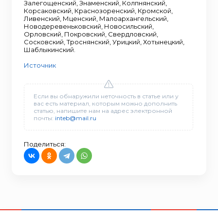
Залегощенский, Знаменский, Колпнянский,
Корсаковский, Краснозоренский, Кромской,
Ливенский, Мценский, Малоархангельский,
Новодеревеньковский, Новосильский,
Орловский, Покровский, Свердловский,
Сосковский, Троснянский, Урицкий, Хотынецкий,
Шаблыкинский.
Источник
Если вы обнаружили неточность в статье или у
вас есть материал, которым можно дополнить
статью, напишите нам на адрес электронной
почты:
inteb@mail.ru
Поделиться: