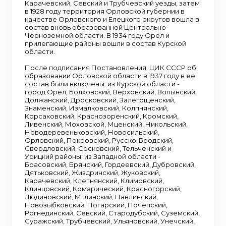
Карачевский, Севский и Трубчевский уезды, затем
в 1928 году территория Орловской губернии в
качестве Орловского и Елецкого округов вошла в
состав вновь образованной Центрально-
Черноземной области. В 1934 году Орел и
прилегающие районы вошли в состав Курской
области.
После подписания Постановления ЦИК СССР об
образовании Орловской области в 1937 году в ее
состав были включены: из Курской области -
город Орёл, Болховский, Верховский, Волынский,
Должанский, Дросковский, Залегощенский,
Знаменский, Измалковский, Колпнянский,
Корсаковский, Краснозоренский, Кромский,
Ливенский, Моховской, Мценский, Никольский,
Новодеревеньковский, Новосильский,
Орловский, Покровский, Русско-Бродский,
Свердловский, Сосковский, Тельченский и
Урицкий районы; из Западной области -
Брасовский, Брянский, Гордеевский, Дубровский,
Дятьковский, Жиздринский, Жуковский,
Карачевский, Клетнянский, Климовский,
Клинцовский, Комарический, Красногорский,
Людиновский, Мглинский, Навлинский,
Новозыбковский, Погарский, Почепский,
Рогнединский, Севский, Стародубский, Суземский,
Суражский, Трубчевский, Ульяновский, Унечский,