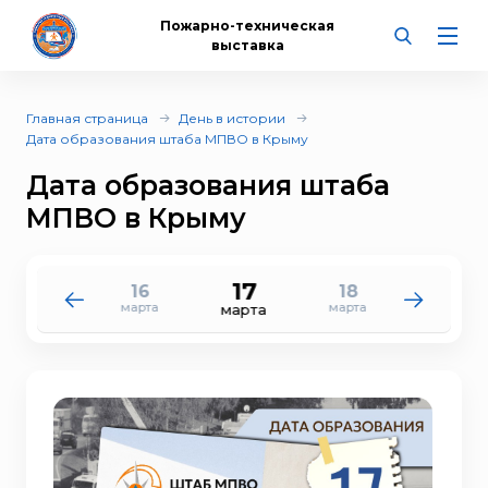
Пожарно-техническая
выставка
Главная страница
День в истории
Дата образования штаба МПВО в Крыму
Дата образования штаба
МПВО в Крыму
17
16
18
15
19
марта
марта
марта
марта
марта