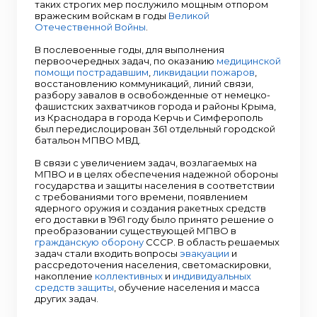
таких строгих мер послужило мощным отпором
вражеским войскам в годы
Великой
Отечественной Войны
.
В послевоенные годы, для выполнения
первоочередных задач, по оказанию
медицинской
помощи
пострадавшим
,
ликвидации пожаров
,
восстановлению коммуникаций, линий связи,
разбору завалов в освобожденные от немецко-
фашистских захватчиков города и районы Крыма,
из Краснодара в города Керчь и Симферополь
был передислоцирован 361 отдельный городской
батальон МПВО МВД.
В связи с увеличением задач, возлагаемых на
МПВО и в целях обеспечения надежной обороны
государства и защиты населения в соответствии
с требованиями того времени, появлением
ядерного оружия и создания ракетных средств
его доставки в 1961 году было принято решение о
преобразовании существующей МПВО в
гражданскую оборону
СССР. В область решаемых
задач стали входить вопросы
эвакуации
и
рассредоточения населения, светомаскировки,
накопление
коллективных
и
индивидуальных
средств защиты
, обучение населения и масса
других задач.