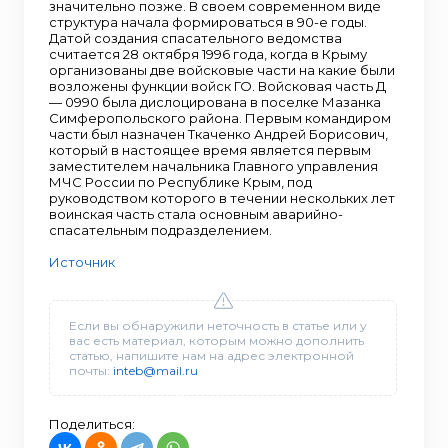
значительно позже. В своем современном виде
структура начала формироваться в 90-е годы.
Датой создания спасательного ведомства
считается 28 октября 1996 года, когда в Крыму
организованы две войсковые части на какие были
возложены функции войск ГО. Войсковая часть Д
— 0990 была дислоцирована в поселке Мазанка
Симферопольского района. Первым командиром
части был назначен Ткаченко Андрей Борисович,
который в настоящее время является первым
заместителем начальника Главного управления
МЧС России по Республике Крым, под
руководством которого в течении нескольких лет
воинская часть стала основным аварийно-
спасательным подразделением.
Источник
Если вы обнаружили неточность в статье или у
вас есть материал, которым можно дополнить
статью, напишите нам на адрес электронной
почты:
inteb@mail.ru
Поделиться: