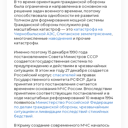
В то время ориентация гражданской обороны
была ограничена и направленна в основном на
решение задач военного времени, поэтому
способствовала однобокости её развития.
Толчком для формирования мощной системы
Гражданской обороны послужило ряд
масштабных катастроф — это
катастрофа на
Чернобыльской АЭС
,
Спитакское землетрясение
,
многочисленные
наводнения
и прочие
катастрофы.
Именно поэтому 15 декабря 1990 года
постановлением Совета Министров СССР
создается государственная система по
предупреждению и действиям в чрезвычайных
ситуациях. В этом же году 27 декабря создается
Российский корпус
спасателей
на правах
Государственного комитета РСФСР. Дата
принятия этого постановления считается
временем основания МЧС России. Впоследствии
принятием соответствующих постановлений и в
ходе масштабных реформирований 10 января 1994
появилось
Министерство Российской Федерации
по делам гражданской обороны, чрезвычайным
ситуациям и ликвидации последствий стихийных
бедствий
.
В Крыму создание современного МЧС началось