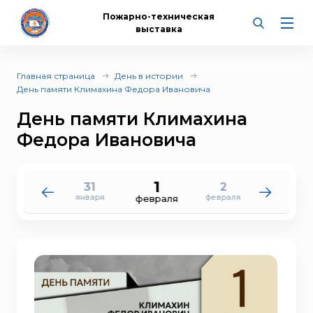
Пожарно-техническая
выставка
Главная страница
День в истории
День памяти Климахина Федора Ивановича
День памяти Климахина
Федора Ивановича
1
31
2
30
3
января
февраля
января
февраля
февраля