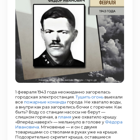
1 февраля 1943 года неожиданно загорелась
городская электростанция.
Тушить
огонь
выехали
все
пожарные команды
города. Не хватало воды,
а внутри как раз загорелись бочки с горючим. Как
быть? Воду со станции насосы не берут —
слишком горячая, а
пламя
уже охватило крышу.
«Вперёд наверх!» — мелькнуло в голове у
Фёдора
Ивановича
. Мгновенье — и он с двумя
товарищами со стволами в руках уже на крыше.
Подозрительно скрипит крыша, оставшиеся