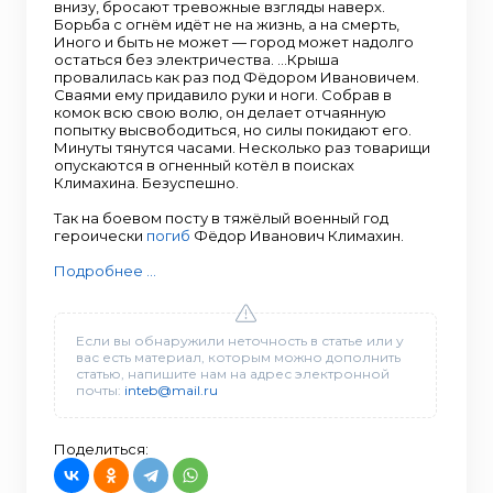
внизу, бросают тревожные взгляды наверх.
Борьба с огнём идёт не на жизнь, а на смерть,
Иного и быть не может — город может надолго
остаться без электричества. …Крыша
провалилась как раз под Фёдором Ивановичем.
Сваями ему придавило руки и ноги. Собрав в
комок всю свою волю, он делает отчаянную
попытку высвободиться, но силы покидают его.
Минуты тянутся часами. Несколько раз товарищи
опускаются в огненный котёл в поисках
Климахина. Безуспешно.
Так на боевом посту в тяжёлый военный год
героически
погиб
Фёдор Иванович Климахин.
Подробнее ...
Если вы обнаружили неточность в статье или у
вас есть материал, которым можно дополнить
статью, напишите нам на адрес электронной
почты:
inteb@mail.ru
Поделиться: