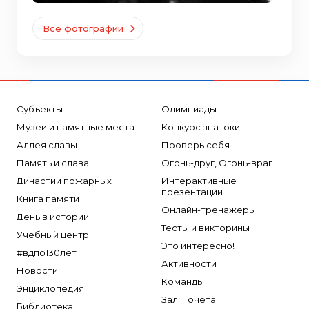
Все фотографии
Субъекты
Олимпиады
Музеи и памятные места
Конкурс знатоки
Аллея славы
Проверь себя
Память и слава
Огонь-друг, Огонь-враг
Династии пожарных
Интерактивные
презентации
Книга памяти
Онлайн-тренажеры
День в истории
Тесты и викторины
Учебный центр
Это интересно!
#вдпо130лет
Активности
Новости
Команды
Энциклопедия
Зал Почета
Библиотека