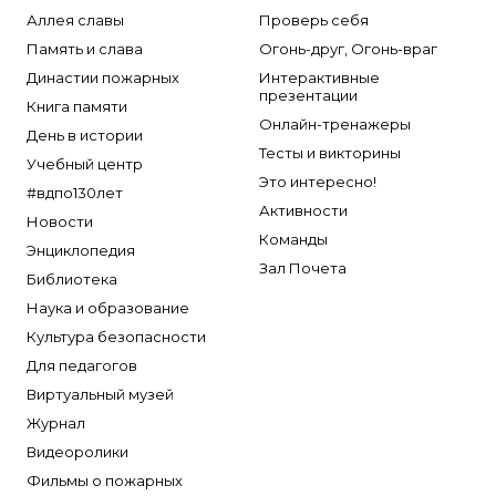
Аллея славы
Проверь себя
Память и слава
Огонь-друг, Огонь-враг
Династии пожарных
Интерактивные
презентации
Книга памяти
Онлайн-тренажеры
День в истории
Тесты и викторины
Учебный центр
Это интересно!
#вдпо130лет
Активности
Новости
Команды
Энциклопедия
Зал Почета
Библиотека
Наука и образование
Культура безопасности
Для педагогов
Виртуальный музей
Журнал
Видеоролики
Фильмы о пожарных