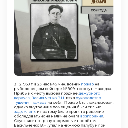
31.12.1959 г. в 23 часа 45 мин. возник
пожар
на
рыболовецком сейнере №809 в порту г. Находка.
Прибыв к месту вызова позднее
дежурного
караула
,
Васильченко В.Н.
взял
руководство
тушения пожара
на себя. Пожар был локализован,
однако внутренние помещения были сильно
задымлены
и поэтому было принято решение
обследовать их на наличие очага
возгорания
.
Спускаясь по трапу к кормовым пролётам.
Васильченко В.Н. упал на нижнюю палубу и при