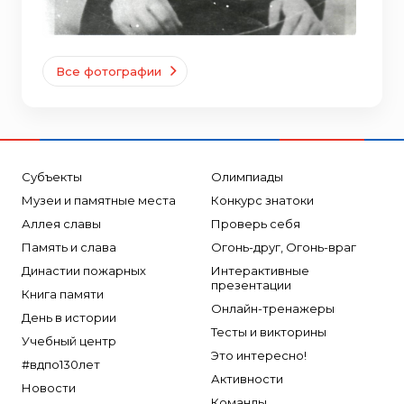
Все фотографии
Субъекты
Олимпиады
Музеи и памятные места
Конкурс знатоки
Аллея славы
Проверь себя
Память и слава
Огонь-друг, Огонь-враг
Династии пожарных
Интерактивные
презентации
Книга памяти
Онлайн-тренажеры
День в истории
Тесты и викторины
Учебный центр
Это интересно!
#вдпо130лет
Активности
Новости
Команды