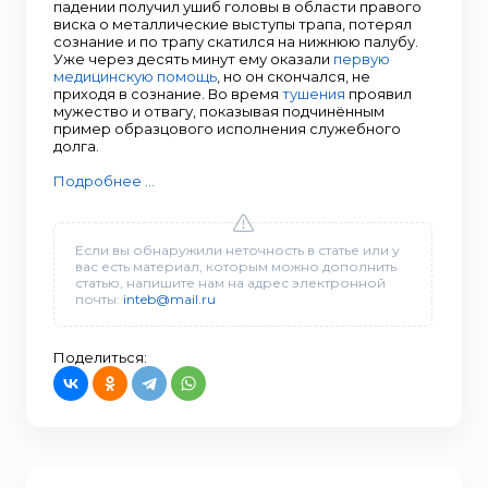
падении получил ушиб головы в области правого
виска о металлические выступы трапа, потерял
сознание и по трапу скатился на нижнюю палубу.
Уже через десять минут ему оказали
первую
медицинскую помощь
, но он скончался, не
приходя в сознание. Во время
тушения
проявил
мужество и отвагу, показывая подчинённым
пример образцового исполнения служебного
долга.
Подробнее ...
Если вы обнаружили неточность в статье или у
вас есть материал, которым можно дополнить
статью, напишите нам на адрес электронной
почты:
inteb@mail.ru
Поделиться: