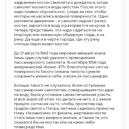
задранным носом самолета и дождаться, когда
самолет коснется воды хвостом. После этого
надо плавно опускать нос, следя за тем, чтобы
моторы не касались водной поверхности. Одно
неловкое движение – и самолет нырнет резко
носом, зароется в воду и разорвется на куски. А
теперь представим, что надо садиться не на
морскую или океанскую обширную гладь, а на
реку. Да еще и в черте города, где эту реку
сплошь пересекают мосты!
До 21 августа 1963 года мировая авиация знала
лишь один случай удачного приводнения
пассажирского самолета. 16 октября 1956 года
американский «Боинг-377» благополучно сел на
поверхность Тихого океана, пилоты сумели
сохранить жизни и себе, и всем 24 пассажирам.
Больше такого не случалось. Всем остальным
пассажирским самолетам, совершавшим посадки
на воду, была уготована самая печальная участь.
И все знали об этом. Но делать нечего, и с земли
пришло согласие на то, чтобы, пролетев над
градом святого Петра, летчики садились прямо на
Неву. Независимо от финала, жертвами могли
стать лишь пассажиры и экипаж, а также те, кто
оказался бы на мостах или на каких-либо
плавсредствах.