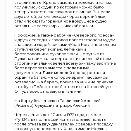
стояли плоты. Крыло самолета положили на них,
получились сходни, по которым можно было
теперь вывести пассажиров и экипаж. Вынесли
двух детей, затем, выходя через верхний люк,
стали покидать горемычное воздушное судно
остальные пассажиры. Никакой паники.
Прохожие, а также рабочие «Северного пресса»
и других соседних заводов приветствовали чудом
спасшихся людей криками «Ура!» Когда последним
ступил на берег экипаж, летчикам и
бортпроводнице рукоплескали. Но тут же из
Пулкова примчался вертолет, и сидевший в нем
строгий начальник велел всему экипажу взойти на
борт вертолета вместе с полетными
документами. Лишь молодой стюард остался
охранять багаж. Некоторое время пассажиры
оставались на берегу, покуда за ними не приехал
автобус «ПАЗ», который отвез их на Шоссейную.
Оттуда всех отправили в Таллинн.
На борту был епископ Таллинский Алексий
(Ридигер), будущий патриарх Алексий II.
Через девять лет, 17 июля 1972 года, самолет
«Ту-134», выполнявший испытательные полеты,
после отказа двух двигателей совершит посадку
на водную поверхность Канала имени Москвы.