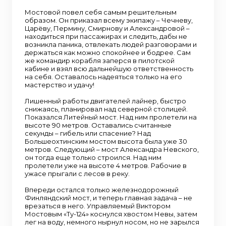
Мостовой повел себя самым решительным
образом. Он приказал всему экипажу – Чечневу,
Царёву, Пермину, Смирнову и Александровой –
находиться при пассажирах и следить, дабы не
возникла паника, отвлекать людей разговорами и
держаться как можно спокойнее и бодрее. Сам
же командир корабля заперся в пилотской
кабине и взял всю дальнейшую ответственность
на себя. Оставалось надеяться только на его
мастерство и удачу!
Лишенный работы двигателей лайнер, быстро
снижаясь, планировал над северной столицей.
Показался Литейный мост. Над ним пролетели на
высоте 90 метров. Оставались считанные
секунды – гибель или спасение? Над
Большеохтинским мостом высота была уже 30
метров. Следующий – мост Александра Невского,
он тогда еще только строился. Над ним
пролетели уже на высоте 4 метров. Рабочие в
ужасе прыгали с лесов в реку.
Впереди остался только железнодорожный
Финляндский мост, и теперь главная задача – не
врезаться в него. Управляемый Виктором
Мостовым «Ту-124» коснулся хвостом Невы, затем
лег на воду, немного нырнул носом, но не зарылся