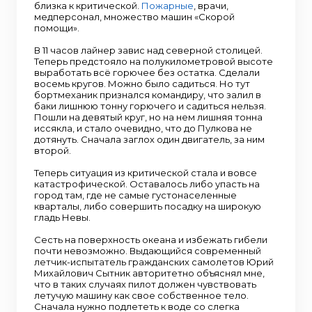
близка к критической.
Пожарные
, врачи,
медперсонал, множество машин «Скорой
помощи».
В 11 часов лайнер завис над северной столицей.
Теперь предстояло на полукилометровой высоте
выработать всё горючее без остатка. Сделали
восемь кругов. Можно было садиться. Но тут
бортмеханик признался командиру, что залил в
баки лишнюю тонну горючего и садиться нельзя.
Пошли на девятый круг, но на нем лишняя тонна
иссякла, и стало очевидно, что до Пулкова не
дотянуть. Сначала заглох один двигатель, за ним
второй.
Теперь ситуация из критической стала и вовсе
катастрофической. Оставалось либо упасть на
город там, где не самые густонаселенные
кварталы, либо совершить посадку на широкую
гладь Невы.
Сесть на поверхность океана и избежать гибели
почти невозможно. Выдающийся современный
летчик-испытатель гражданских самолетов Юрий
Михайлович Сытник авторитетно объяснял мне,
что в таких случаях пилот должен чувствовать
летучую машину как свое собственное тело.
Сначала нужно подлететь к воде со слегка