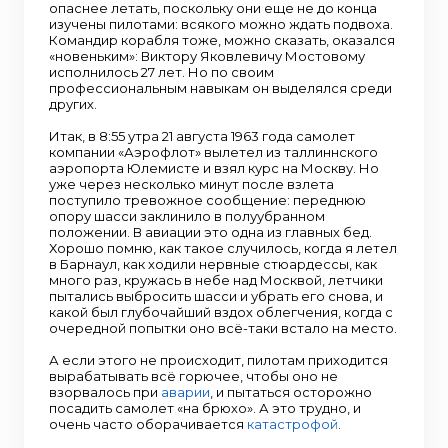
опаснее летать, поскольку они еще не до конца
изучены пилотами: всякого можно ждать подвоха.
Командир корабля тоже, можно сказать, оказался
«новеньким»: Виктору Яковлевичу Мостовому
исполнилось 27 лет. Но по своим
профессиональным навыкам он выделялся среди
других.
Итак, в 8:55 утра 21 августа 1963 года самолет
компании «Аэрофлот» вылетел из таллиннского
аэропорта Юлемисте и взял курс на Москву. Но
уже через несколько минут после взлета
поступило тревожное сообщение: переднюю
опору шасси заклинило в полуубранном
положении. В авиации это одна из главных бед.
Хорошо помню, как такое случилось, когда я летел
в Барнаул, как ходили нервные стюардессы, как
много раз, кружась в небе над Москвой, летчики
пытались выбросить шасси и убрать его снова, и
какой был глубочайший вздох облегчения, когда с
очередной попытки оно всё-таки встало на место.
А если этого не происходит, пилотам приходится
вырабатывать всё горючее, чтобы оно не
взорвалось при
аварии
, и пытаться осторожно
посадить самолет «на брюхо». А это трудно, и
очень часто оборачивается
катастрофой
.