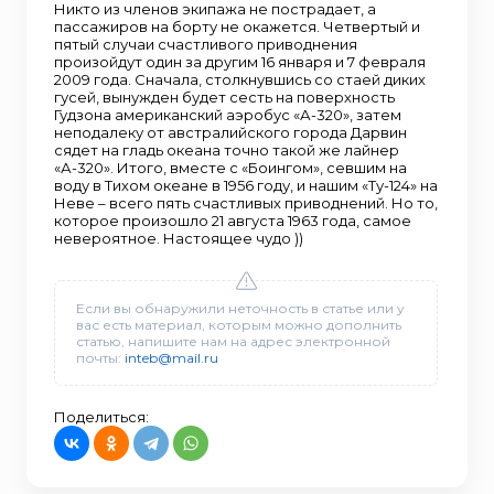
Никто из членов экипажа не пострадает, а
пассажиров на борту не окажется. Четвертый и
пятый случаи счастливого приводнения
произойдут один за другим 16 января и 7 февраля
2009 года. Сначала, столкнувшись со стаей диких
гусей, вынужден будет сесть на поверхность
Гудзона американский аэробус «А-320», затем
неподалеку от австралийского города Дарвин
сядет на гладь океана точно такой же лайнер
«А-320». Итого, вместе с «Боингом», севшим на
воду в Тихом океане в 1956 году, и нашим «Ту-124» на
Неве – всего пять счастливых приводнений. Но то,
которое произошло 21 августа 1963 года, самое
невероятное. Настоящее чудо ))
Если вы обнаружили неточность в статье или у
вас есть материал, которым можно дополнить
статью, напишите нам на адрес электронной
почты:
inteb@mail.ru
Поделиться: