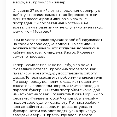
в воду, а выпрямился и замер.
Спасены! 27-летний летчик проделал ювелирную
работу и посадил самолет так бережно, что ни
один из пассажиров и членов экипажа не
пострадал. Он пролетел над мостами и не
врезался ни в один из них, не случайно имея такую
фамилию – Мостовой!
В кино часто в таких случаях герой обнаруживает
на своей голове седые волосы. Но все члены
экипажа вспоминали, что когда они ворвались в
кабину пилотов, то увидели: Виктор Яковлевич
заметно поседел.
Теперь самолет плыл не по небу, а по реке. В
фюзеляже осталась пробоина после того, как
пытались через эту дыру восстановить работу
шасси. Теперь сквозь эту пробоину началась течь.
По сему поводу волнения оказались недолгими:
спасатели подоспели вовремя. Мимо проходил
паровой буксир 1898 года постройки с командой
из четырех человек. Его капитан Юрий Поршин со
словами: «Гляньте, второй Чкалов объявился!» –
подвел свое судно к самолету. Летчики разбили
колпак кабины и зацепили трос за штурвалы
буксира. Затем самолет подтянули к причалу у
завода «Северный пресс», где вдоль берега