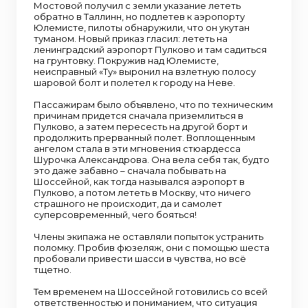
Мостовой получил с земли указание лететь
обратно в Таллинн, но подлетев к аэропорту
Юлемисте, пилоты обнаружили, что он укутан
туманом. Новый приказ гласил: лететь на
ленинградский аэропорт Пулково и там садиться
на грунтовку. Покружив над Юлемисте,
неисправный «Ту» выронил на взлетную полосу
шаровой болт и полетел к городу на Неве.
Пассажирам было объявлено, что по техническим
причинам придется сначала приземлиться в
Пулково, а затем пересесть на другой борт и
продолжить прерванный полет. Воплощенным
ангелом стала в эти мгновения стюардесса
Шурочка Александрова. Она вела себя так, будто
это даже забавно – сначала побывать на
Шоссейной, как тогда назывался аэропорт в
Пулково, а потом лететь в Москву, что ничего
страшного не происходит, да и самолет
суперсовременный, чего бояться!
Члены экипажа не оставляли попыток устранить
поломку. Пробив фюзеляж, они с помощью шеста
пробовали привести шасси в чувства, но всё
тщетно.
Тем временем на Шоссейной готовились со всей
ответственностью и пониманием, что ситуация