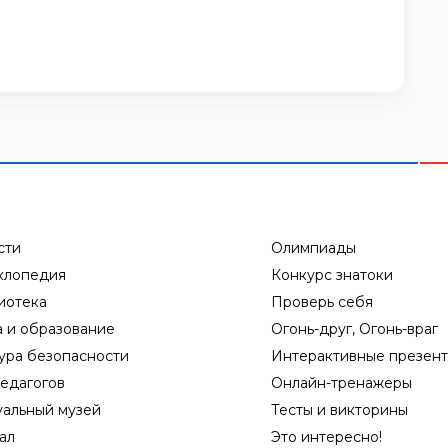
сти
Олимпиады
клопедия
Конкурс знатоки
иотека
Проверь себя
а и образование
Огонь-друг, Огонь-враг
ура безопасности
Интерактивные презен
едагогов
Онлайн-тренажеры
уальный музей
Тесты и викторины
ал
Это интересно!