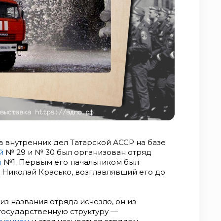
а внутренних дел Татарской АССР на базе
й
№ 29 и № 30 был организован отряд
ы
№1. Первым его начальником был
 Николай Красько, возглавлявший его до
з названия отряда исчезло, он из
осударственную структуру —