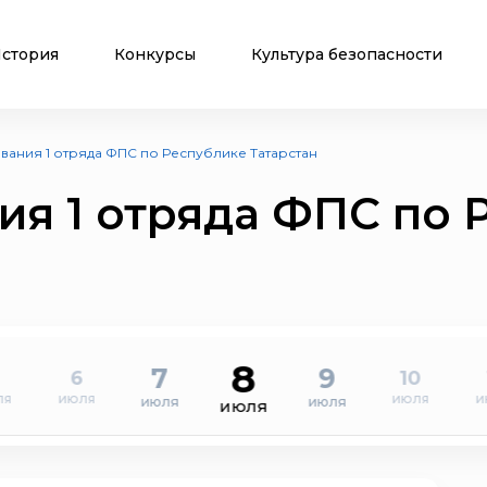
стория
Конкурсы
Культура безопасности
вания 1 отряда ФПС по Республике Татарстан
ия 1 отряда ФПС по 
8
7
9
6
10
ля
июля
июля
и
июля
июля
июля