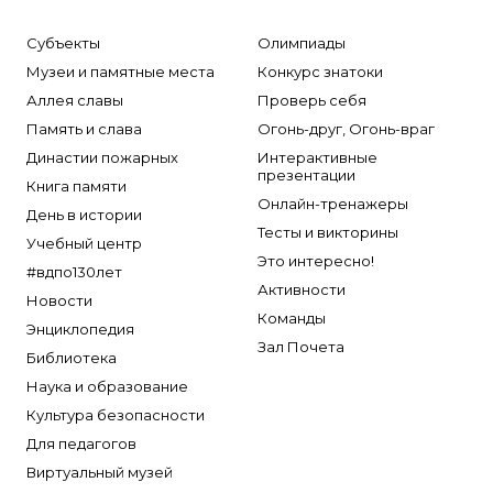
Субъекты
Олимпиады
Музеи и памятные места
Конкурс знатоки
Аллея славы
Проверь себя
Память и слава
Огонь-друг, Огонь-враг
Династии пожарных
Интерактивные
презентации
Книга памяти
Онлайн-тренажеры
День в истории
Тесты и викторины
Учебный центр
Это интересно!
#вдпо130лет
Активности
Новости
Команды
Энциклопедия
Зал Почета
Библиотека
Наука и образование
Культура безопасности
Для педагогов
Виртуальный музей