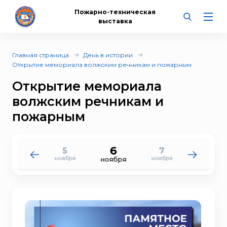
Пожарно-техническая
выставка
Главная страница
День в истории
Открытие мемориала волжским речникам и пожарным
Открытие мемориала
волжским речникам и
пожарным
6
5
7
4
8
ноября
ноября
ноября
ноября
ноября