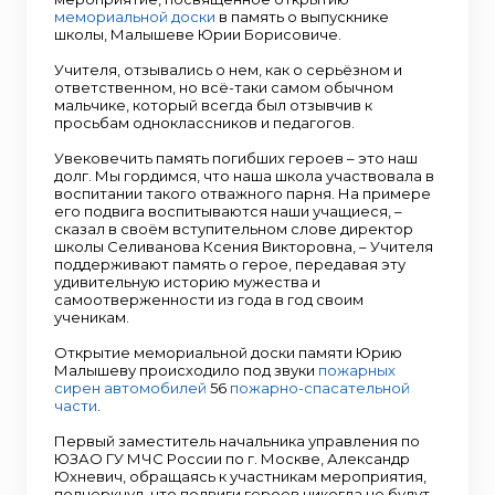
мемориальной доски
в память о выпускнике
школы, Малышеве Юрии Борисовиче.
Учителя, отзывались о нем, как о серьёзном и
ответственном, но всё-таки самом обычном
мальчике, который всегда был отзывчив к
просьбам одноклассников и педагогов.
Увековечить память погибших героев – это наш
долг. Мы гордимся, что наша школа участвовала в
воспитании такого отважного парня. На примере
его подвига воспитываются наши учащиеся, –
сказал в своём вступительном слове директор
школы Селиванова Ксения Викторовна, – Учителя
поддерживают память о герое, передавая эту
удивительную историю мужества и
самоотверженности из года в год своим
ученикам.
Открытие мемориальной доски памяти Юрию
Малышеву происходило под звуки
пожарных
сирен
автомобилей
56
пожарно-спасательной
части
.
Первый заместитель начальника управления по
ЮЗАО ГУ МЧС России по г. Москве, Александр
Юхневич, обращаясь к участникам мероприятия,
подчеркнул, что подвиги героев никогда не будут