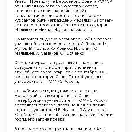
Указом Президиума Верховного Совета РСФСР
от 28 июля 1977 года за мужество и отвагу,
проявленные при спасении людей и
социалистической собственности, восемь
курсантов были награждены медалью «За отвагу
на пожаре», трое из них (Виктор Иванов, Юрий
Малышев и Михаил Жуков) посмертно.
На мраморной доске, установленной на фасаде
училища, были высечены имена: С. Гвоздев, М.
Жуков, В. Иванов, Ю. Крылов, И. Лелин, Ю.
Малышев, А. Самаков, О. Юрченко.
Фамилии курсантов указаны и на памятнике
сотрудникам, погибшим при исполнении
служебного долга, открытом в сентябре 2006
года на территории Санкт-Петербургского
университета ГПС МЧС России.
19 ноября 2007 года в Доме молодежи на
Новоизмайловском проспекте Санкт-
Петербургский университет ГПС МЧС России
состоялась встреча, посвященная 30-летию
подвига курсантов М.Б. Жукова, В.А. Иванова и
Ю.Б. Малышева, погибших при спасении людей из
горящего вагона поезда.
В программе мероприятия, в том числе, был