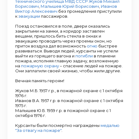
технического училища МВД СССР
Жуков Михаил
Борисович
,
Малышев Юрий Борисович
,
Иванов
Виктор Алексеевич
без промедления приступили
к
эвакуации
пассажиров.
Поезд остановился в поле, двери оказались
закрытыми на замки, а коридор заставлен
вещами, пришлось бить стекла в окнах и
эвакуацию проводить через проемы окон, но
приток воздуха дал возможность
огню
быстрее
развиваться. Выводя людей, курсанты не успели
выйти из горящего вагона и
погибли
в пламени
пожара, исполняя главную задачу, возложенную
на
пожарную охрану
– спасение людей на пожаре.
Они заплатили своей жизнью, чтобы жили другие.
Вечная память героям!
Жуков М.Б. 1957 г.р., в пожарной охране с 1 октября
1976 г.
Иванов В.А. 1957 г.р. в пожарной охране с 1 октября
1975 г.
Малышев Ю.Б. 1959 г.р. в пожарной охране с 1
октября 1976 г.
Курсанты были посмертно награждены
медалью
"За отвагу на пожаре"
.