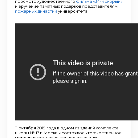
просмотр художественного
фильма «34-й скорый»
и вручение памятных подарков представителям
пожарных династий
университета.
11 октября 2019 года в одном из зданий комплекса
школы № 17 г. Москвы состоялось торжественное
мероприятие, посвященное открытию