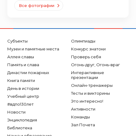
Все фотографии
Субъекты
Олимпиады
Музеи и памятные места
Конкурс знатоки
Аллея славы
Проверь себя
Память и слава
Огонь-друг, Огонь-враг
Династии пожарных
Интерактивные
презентации
Книга памяти
Онлайн-тренажеры
День в истории
Тесты и викторины
Учебный центр
Это интересно!
#вдпо130лет
Активности
Новости
Команды
Энциклопедия
Зал Почета
Библиотека
Наука и образование