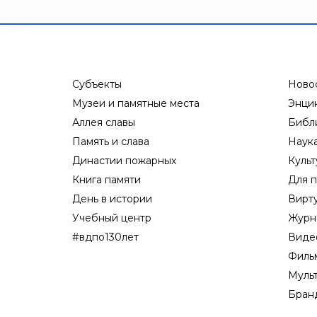
Субъекты
Ново
Музеи и памятные места
Энци
Аллея славы
Библ
Память и слава
Наук
Династии пожарных
Культ
Книга памяти
Для п
День в истории
Вирт
Учебный центр
Журн
#вдпо130лет
Виде
Филь
Муль
Бран