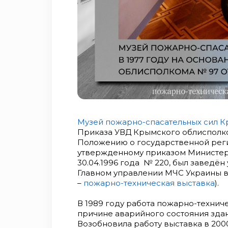
Музей пожарно-спасательных сил 
Приказа УВД Крымского облисполком
Положению о государственной реги
утвержденному приказом Министерс
30.04.1996 года № 220, был заведё
Главном управлении МЧС Украины в А
–
пожарно-техническая выставка
).
В 1989 году работа пожарно-технич
причине аварийного состояния здан
Возобновила работу выставка в 200