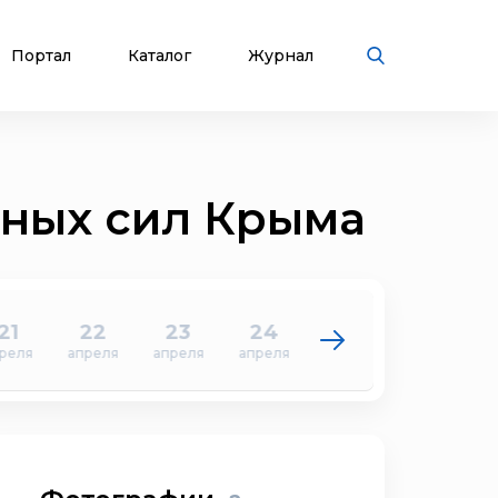
Портал
Каталог
Журнал
ьных сил Крыма
21
22
23
24
25
26
реля
апреля
апреля
апреля
апреля
апреля