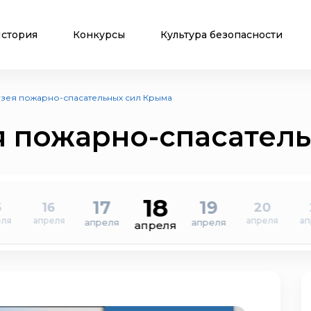
стория
Конкурсы
Культура безопасности
узея пожарно-спасательных сил Крыма
я пожарно-спасател
18
17
19
5
16
20
еля
апреля
апреля
ап
апреля
апреля
апреля