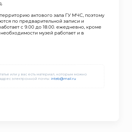
д.
 территорию актового зала ГУ МЧС, поэтому
ются по предварительной записи и
аботает с 9.00 до 18.00. ежедневно, кроме
необходимости музей работает и в
татье или у вас есть материал, которым можно
 адрес электронной почты:
inteb@mail.ru