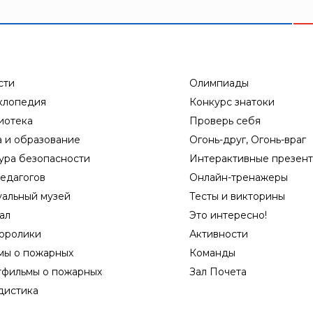
сти
Олимпиады
клопедия
Конкурс знатоки
иотека
Проверь себя
а и образование
Огонь-друг, Огонь-враг
ура безопасности
Интерактивные презен
едагогов
Онлайн-тренажеры
уальный музей
Тесты и викторины
ал
Это интересно!
оролики
Активности
мы о пожарных
Команды
тфильмы о пожарных
Зал Почета
дистика