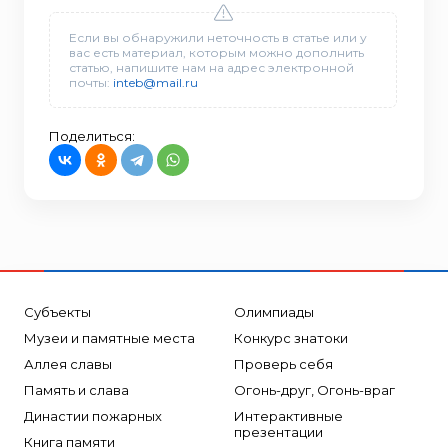
Если вы обнаружили неточность в статье или у
вас есть материал, которым можно дополнить
статью, напишите нам на адрес электронной
почты:
inteb@mail.ru
Поделиться:
Субъекты
Олимпиады
Музеи и памятные места
Конкурс знатоки
Аллея славы
Проверь себя
Память и слава
Огонь-друг, Огонь-враг
Династии пожарных
Интерактивные
презентации
Книга памяти