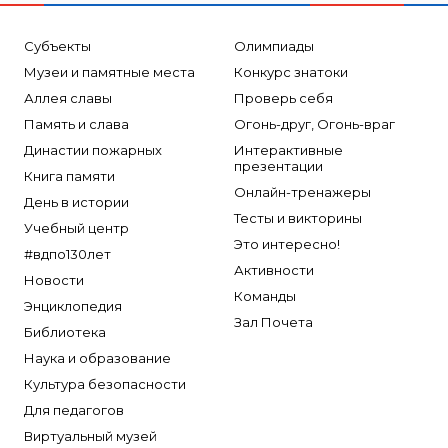
Субъекты
Олимпиады
Музеи и памятные места
Конкурс знатоки
Аллея славы
Проверь себя
Память и слава
Огонь-друг, Огонь-враг
Династии пожарных
Интерактивные
презентации
Книга памяти
Онлайн-тренажеры
День в истории
Тесты и викторины
Учебный центр
Это интересно!
#вдпо130лет
Активности
Новости
Команды
Энциклопедия
Зал Почета
Библиотека
Наука и образование
Культура безопасности
Для педагогов
Виртуальный музей