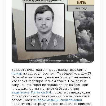
30 марта 1983 года в 11 часов караул выехал на
пожар
по адресу: проспект Передовиков, дом 27.
По прибытию к месту вызова было установлено,
что горит квартира на 9-ом этаже. Пожар был
запущен, т.к. горение происходило на большой
площади, лестничная клетка была сильно
задымлена
.
Латыпов З.И.
пошел в разведку один.
Обнаружили его без сознания. Меры, принятые
работниками
скорой медицинской помощи
,
положительных результатов не дали. Не приходя