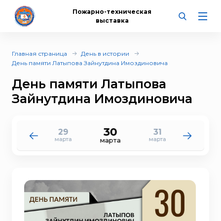
Пожарно-техническая
выставка
Главная страница
День в истории
День памяти Латыпова Зайнутдина Имоздиновича
День памяти Латыпова
Зайнутдина Имоздиновича
30
29
31
28
1
марта
марта
марта
апреля
марта