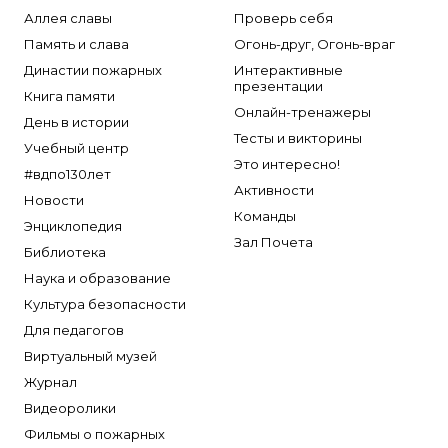
Аллея славы
Проверь себя
Память и слава
Огонь-друг, Огонь-враг
Династии пожарных
Интерактивные
презентации
Книга памяти
Онлайн-тренажеры
День в истории
Тесты и викторины
Учебный центр
Это интересно!
#вдпо130лет
Активности
Новости
Команды
Энциклопедия
Зал Почета
Библиотека
Наука и образование
Культура безопасности
Для педагогов
Виртуальный музей
Журнал
Видеоролики
Фильмы о пожарных