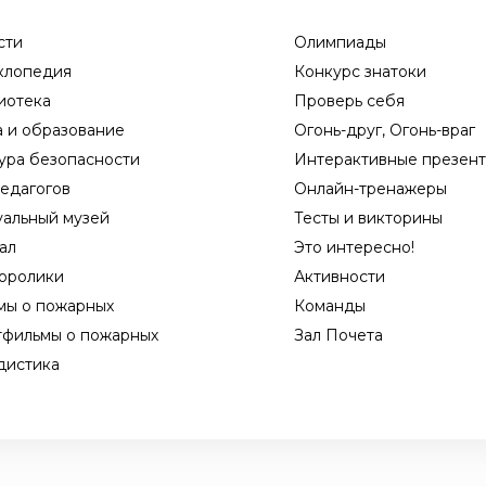
сти
Олимпиады
клопедия
Конкурс знатоки
иотека
Проверь себя
а и образование
Огонь-друг, Огонь-враг
ура безопасности
Интерактивные презен
едагогов
Онлайн-тренажеры
уальный музей
Тесты и викторины
ал
Это интересно!
оролики
Активности
мы о пожарных
Команды
тфильмы о пожарных
Зал Почета
дистика