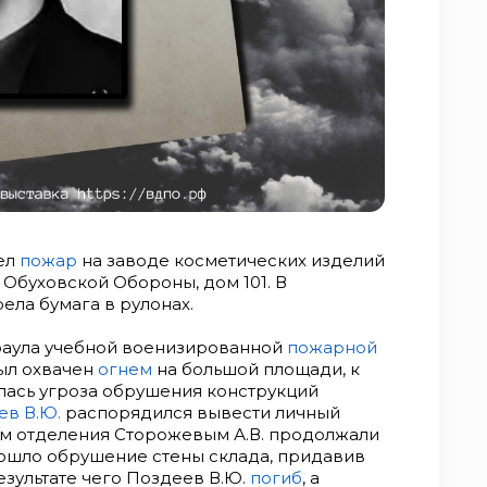
шел
пожар
на заводе косметических изделий
 Обуховской Обороны, дом 101. В
ла бумага в рулонах.
раула учебной военизированной
пожарной
ыл охвачен
огнем
на большой площади, к
лась угроза обрушения конструкций
ев В.Ю.
распорядился вывести личный
ром отделения Сторожевым А.В. продолжали
зошло обрушение стены склада, придавив
результате чего Поздеев В.Ю.
погиб
, а