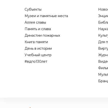
Субъекты
Ново
Музеи и памятные места
Энци
Аллея славы
Библ
Память и слава
Наук
Династии пожарных
Культ
Книга памяти
Для п
День в истории
Вирт
Учебный центр
Журн
#вдпо130лет
Виде
Филь
Муль
Бран