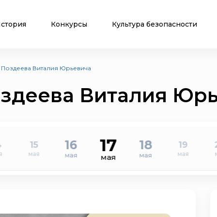
стория
Конкурсы
Культура безопасности
 Поздеева Виталия Юрьевича
оздеева Виталия Юр
17
16
18
4
15
19
я
мая
мая
мая
мая
мая