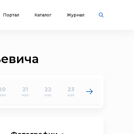
Портал
Каталог
Журнал
ьевича
20
21
22
23
24
25
мая
мая
мая
мая
мая
мая