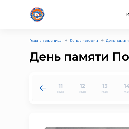
И
Главная страница
День в истории
День памяти
День памяти П
9
10
11
12
13
1
мая
мая
мая
мая
мая
ма