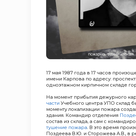
17 мая 1987 года в 17 часов произо
имени Карпова по адресу: проспект
одноэтажном кирпичном складе горе
На момент прибытия дежурного ка
части
Учебного центра УПО склад б
моменту локализации пожара созда
здания. Командир отделения
Позде
состав из склада, а сам с команди
тушение пожара
. В это время прои
Поздеева В.Ю. и Сторожева А.В., в 