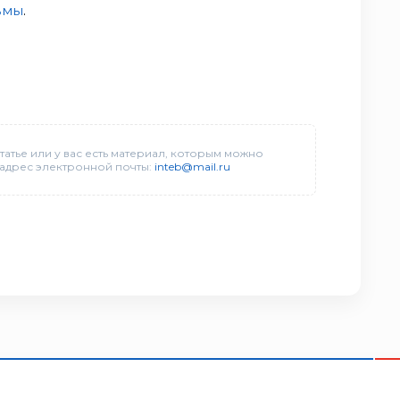
вмы
.
татье или у вас есть материал, которым можно
 адрес электронной почты:
inteb@mail.ru