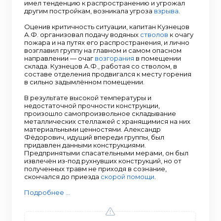
имел тенденцию к распространению и угрожал
другим постройкам, возникала угроза
взрыва
.
Оценив критичность ситуации, капитан Кузнецов
А.Ф. организовал подачу водяных
стволов
к очагу
пожара и на путях его распространения, и лично
возглавил группу на главном и самом опасном
направлении — очаг
возгорания
в помещении
склада. Кузнецов А.Ф., работая со стволом, в
составе отделения продвигался к месту горения
в сильно задымлённом помещении.
В результате высокой температуры и
недостаточной прочности конструкции,
произошло самопроизвольное складывание
металлических стеллажей с хранящимися на них
материальными ценностями. Александр
Фёдорович, идущий впереди группы, был
придавлен данными конструкциями.
Предпринятыми спасательными мерами, он был
извлечён из-под рухнувших конструкций, но от
полученных травм не приходя в сознание,
скончался до приезда
скорой помощи
.
Подробнее ...