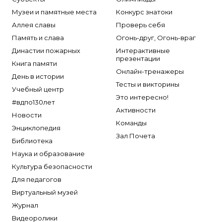
Музеи и памятные места
Конкурс знатоки
Аллея славы
Проверь себя
Память и слава
Огонь-друг, Огонь-враг
Династии пожарных
Интерактивные
презентации
Книга памяти
Онлайн-тренажеры
День в истории
Тесты и викторины
Учебный центр
Это интересно!
#вдпо130лет
Активности
Новости
Команды
Энциклопедия
Зал Почета
Библиотека
Наука и образование
Культура безопасности
Для педагогов
Виртуальный музей
Журнал
Видеоролики