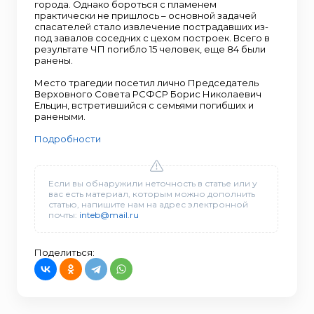
города. Однако бороться с пламенем
практически не пришлось – основной задачей
спасателей стало извлечение пострадавших из-
под завалов соседних с цехом построек. Всего в
результате ЧП погибло 15 человек, еще 84 были
ранены.
Место трагедии посетил лично Председатель
Верховного Совета РСФСР Борис Николаевич
Ельцин, встретившийся с семьями погибших и
ранеными.
Подробности
Если вы обнаружили неточность в статье или у
вас есть материал, которым можно дополнить
статью, напишите нам на адрес электронной
почты:
inteb@mail.ru
Поделиться: