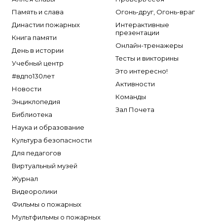
Память и слава
Огонь-друг, Огонь-враг
Династии пожарных
Интерактивные
презентации
Книга памяти
Онлайн-тренажеры
День в истории
Тесты и викторины
Учебный центр
Это интересно!
#вдпо130лет
Активности
Новости
Команды
Энциклопедия
Зал Почета
Библиотека
Наука и образование
Культура безопасности
Для педагогов
Виртуальный музей
Журнал
Видеоролики
Фильмы о пожарных
Мультфильмы о пожарных