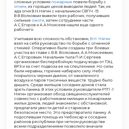
сложных условиях
пожарные
повели борьбу с
огнем
, из горящих цехов выводили людей. Так, из
ада огня В.Н.Нягин с начальником СВПЧ -15
В.В.Волковым вывели трех рабочих, получивших
сильные
ожоги
, затем сотрудники части
А.С.Егоров и А.А.Моисеев нашли еще одного
рабочего.
Учитывая всю сложность обстановки,
В.Н. Нягин
взял на себя руководство по борьбе с огненной
стихией. Оперативно были созданы три боевых
участка во главе с В.В. Волковым, А.А.Моисеевым,
А.С.Егоровым. Начальник тыла П.И.Сергеев
организовал бесперебойную подачу воды от ТЭЦ
ВРЗ и за счет подвоза ее на спецтехнике. Но силы
были неравны, горение набирало силу. Небо
покрылось черным дымом, от накаленного
воздуха и паров токсичных веществ трудно было
дышать. Среди жильцов соседних домов стала
зреть паника. В этих условиях руководители РТП -1
Нягин организовал обход священнослужителей
совместно с работниками милиции и пожарными
жилых домов, людей знакомили с обстановкой,
предлагали увести детей и стариков в
безопасное место. Это предотвратило панику. А
подоспевшая помощь из Чебоксар и соседних
районов республики при четком руководстве
всеми подразделениями позволило вначале