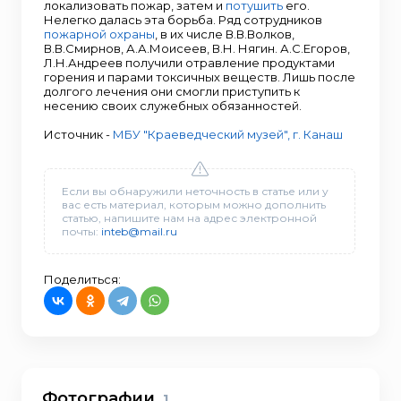
локализовать пожар, затем и
потушить
его.
Нелегко далась эта борьба. Ряд сотрудников
пожарной охраны
, в их числе В.В.Волков,
В.В.Смирнов, А.А.Моисеев, В.Н. Нягин. А.С.Егоров,
Л.Н.Андреев получили отравление продуктами
горения и парами токсичных веществ. Лишь после
долгого лечения они смогли приступить к
несению своих служебных обязанностей.
Источник -
МБУ "Краеведческий музей", г. Канаш
Если вы обнаружили неточность в статье или у
вас есть материал, которым можно дополнить
статью, напишите нам на адрес электронной
почты:
inteb@mail.ru
Поделиться:
Фотографии
1