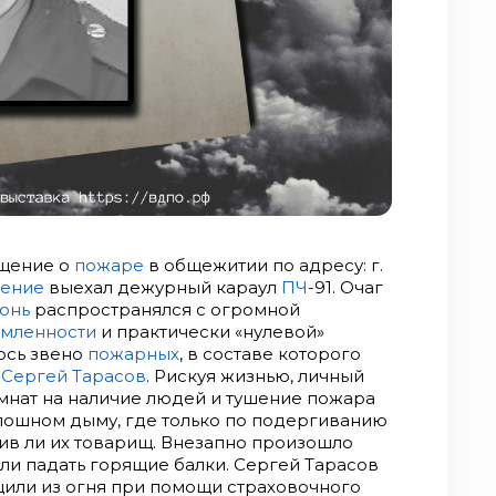
бщение о
пожаре
в общежитии по адресу: г.
шение
выехал дежурный караул
ПЧ
-91. Очаг
онь
распространялся с огромной
мленности
и практически «нулевой»
ось звено
пожарных
, в составе которого
ы
Сергей Тарасов
. Рискуя жизнью, личный
мнат на наличие людей и тушение пожара
плошном дыму, где только по подергиванию
ив ли их товарищ. Внезапно произошло
ли падать горящие балки. Сергей Тарасов
щили из огня при помощи страховочного