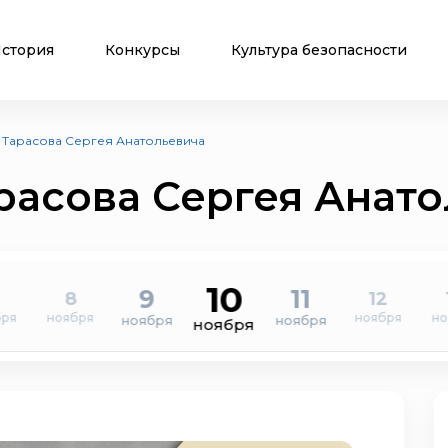
стория
Конкурсы
Культура безопасности
 Тарасова Сергея Анатольевича
расова Сергея Анат
10
9
11
8
12
бря
ноября
ноября
но
ноября
ноября
ноября