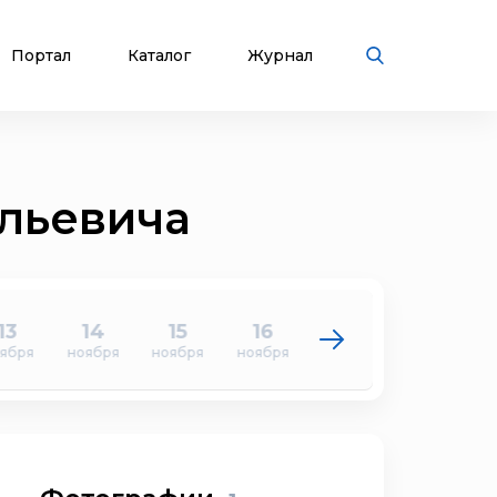
Портал
Каталог
Журнал
ольевича
13
14
15
16
17
18
ября
ноября
ноября
ноября
ноября
ноября