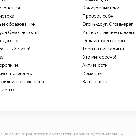
клопедия
Конкурс знатоки
иотека
Проверь себя
а и образование
Огонь-друг, Огонь-враг
ура безопасности
Интерактивные презен
едагогов
Онлайн-тренажеры
уальный музей
Тесты и викторины
ал
Это интересно!
оролики
Активности
мы о пожарных
Команды
тфильмы о пожарных
Зал Почета
дистика
 на сайте, охраняются в соответствии с законодательством РФ.