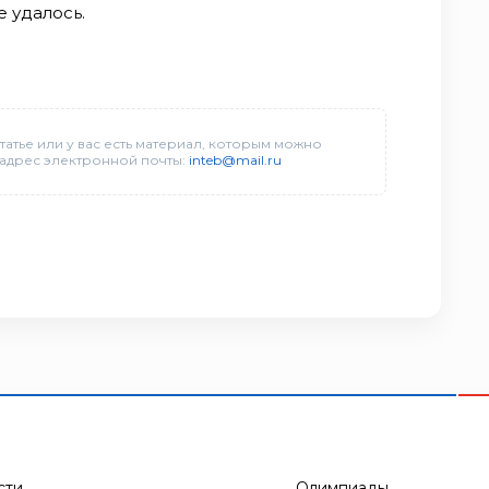
е удалось.
татье или у вас есть материал, которым можно
 адрес электронной почты:
inteb@mail.ru
сти
Олимпиады