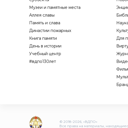
Музеи и памятные места
Энци
Аллея славы
Библ
Память и слава
Наук
Династии пожарных
Культ
Книга памяти
Для п
День в истории
Вирт
Учебный центр
Журн
#вдпо130лет
Виде
Филь
Муль
Бран
© 2018-2026, «ВДПО»
Все права на материалы, находящиеся