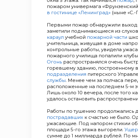
окна 5 этажа. Так начинался
пожар
,
пожаром универмага «Фрунзенский»
в гостинице «Ленинград»
(ныне «С.-
Первыми пожар обнаружили выходи
заметили поднимающиеся из слухов
караул
учебной
пожарной части
шко
учительница, живущая в доме напро
контрольные работы, увидела ужаса
пожарного училища попалили клубы
Огонь
распространялся очень быстро.
горевшему зданию, построенному в
подразделения
питерского Управл
службы
. Менее чем за полчаса пер
расположенные на последнем 5-м э
Лишь около 10 вечера, после того к
удалось остановить распространени
Работы по тушению продолжались до
пострадавших
к счастью не было. О
ужасающие. Под напором стихии обруш
площади 5-го этажа выгорели.
Ущер
сумме до 1 миллиарда рублей. По 