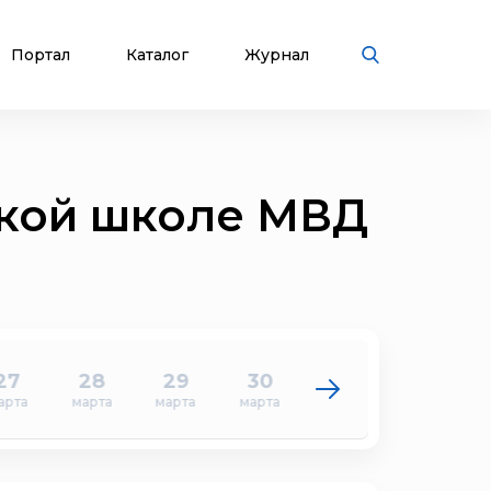
Портал
Каталог
Журнал
ской школе МВД
27
28
29
30
31
1
арта
марта
марта
марта
марта
апреля