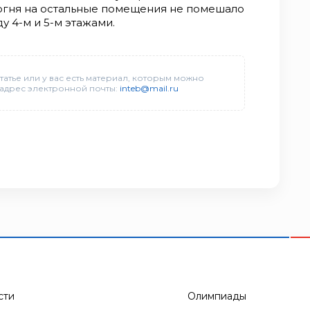
огня на остальные помещения не помешало
 4-м и 5-м этажами.
татье или у вас есть материал, которым можно
 адрес электронной почты:
inteb@mail.ru
сти
Олимпиады