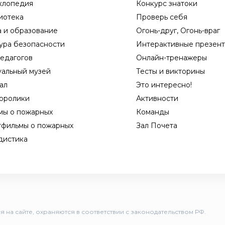
клопедия
Конкурс знатоки
иотека
Проверь себя
а и образование
Огонь-друг, Огонь-враг
ура безопасности
Интерактивные презен
едагогов
Онлайн-тренажеры
уальный музей
Тесты и викторины
ал
Это интересно!
оролики
Активности
мы о пожарных
Команды
тфильмы о пожарных
Зал Почета
дистика
 на сайте, охраняются в соответствии с законодательством РФ.