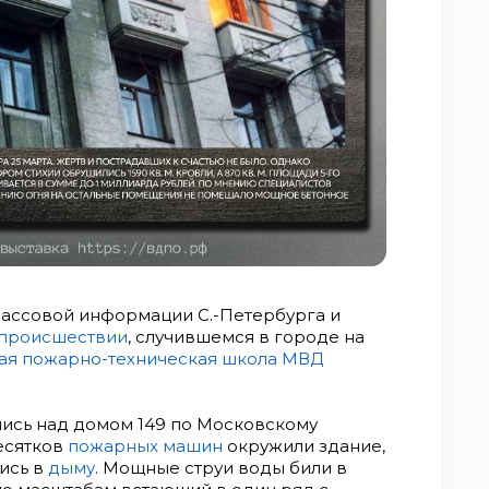
 массовой информации С.-Петербурга и
происшествии
, случившемся в городе на
ая пожарно-техническая школа МВД
ись над домом 149 по Московскому
есятков
пожарных машин
окружили здание,
ись в
дыму
. Мощные струи воды били в