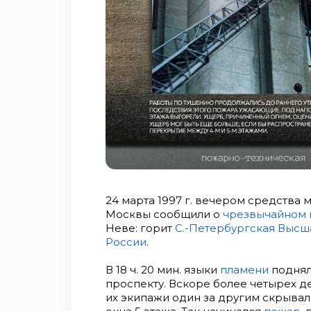
24 марта 1997 г. вечером средства
Москвы сообщили о
чрезвычайном 
Неве: горит
С.-Петербургская Высш
России
.
В 18 ч. 20 мин. языки
пламени
поднял
проспекту. Вскоре более четырех д
их экипажи один за другим скрывал