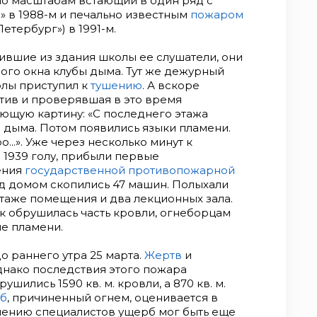
 по масштабам встающий в один ряд с
 в 1988-м и печально известным
пожаром
Петербург») в 1991-м.
вшие из здания школы ее слушатели, они
ого окна клубы дыма. Тут же дежурный
лы приступил к
тушению
. А вскоре
тив и проверявшая в это время
ющую картину: «С последнего этажа
 дыма. Потом появились языки пламени.
..». Уже через несколько минут к
 1939 голу, прибыли первые
ения
государственной противопожарной
ед домом скопились 47 машин. Полыхали
таже помещения и два лекционных зала.
ак обрушилась часть кровли, огнеборцам
е пламени.
 раннего утра 25 марта.
Жертв
и
днако последствия этого пожара
ились 1590 кв. м. кровли, а 870 кв. м.
б
, причиненный огнем, оценивается в
мнению специалистов ущерб мог быть еще