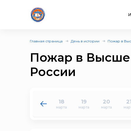
И
Главная страница
День в истории
Пожар в Вы
Пожар в Высше
России
16
17
18
19
20
2
марта
марта
марта
марта
марта
мар