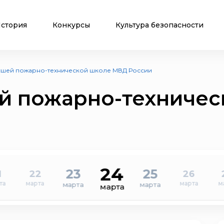
стория
Конкурсы
Культура безопасности
сшей пожарно-технической школе МВД России
й пожарно-техниче
24
23
25
1
22
26
та
марта
марта
м
марта
марта
марта