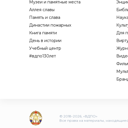
Музеи и памятные места
Энци
Аллея славы
Библ
Память и слава
Наук
Династии пожарных
Культ
Книга памяти
Для п
День в истории
Вирт
Учебный центр
Журн
#вдпо130лет
Виде
Филь
Муль
Бран
© 2018-2026, «ВДПО»
Все права на материалы, находящиеся