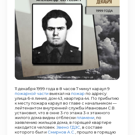
11 декабря 1999 года в 8 часов 7 минут караул 9
пожарной части
выехал на
пожар
по адресу:
улица 6-я линия, дом 43, квартира 44. По прибытию
к месту пожара караул во главе с начальником —
лейтенантом внутренней службы Ивановым С.В.
установил, что в окне 3-го этажа 3-х этажного
жилого дома видны отблески
пламени
, по
заявлению жильцов дома, в горящей квартире
находится человек.
Звено ГДЗС
, в составе
которого был и
Смирнов А.С.
, прошло в горящую