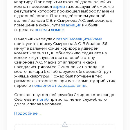
квартиру. При вскрытии входной двери одной из
комнат произошел
взрыв
газовоздушной смеси, в
результате которого произошел выброс пламени
в дверной проем. Под воздействием ударной
волны Иванова С.В. и Смирнова А.С. выбросило в
помещение кухни, пути
эвакуации
им были
отрезаны
огнем
и
дымом
.
Начальник караула с
газодымозащитниками
приступил к поиску Смирнова А.С. В 8 часов 36
минут в дальнем конце коридора у дверей
комнаты звено ГДЗС обнаружило сидящего на
коленях и уткнувшегося головой в стену
Смирнова А.С. Маска от аппарата и каска
находились рядом со Смирновым на полу. На
месте пожара был обнаружен обгоревший труп
жильца квартиры. Пожар был потушен в тех
размерах, которые он принял к моменту прибытия
первого
пожарного подразделения
.
Сержант внутренней службы Смирнов Александр
Сергеевич
погиб
при исполнении служебного
долга, спасая человека.
Подробнее ...