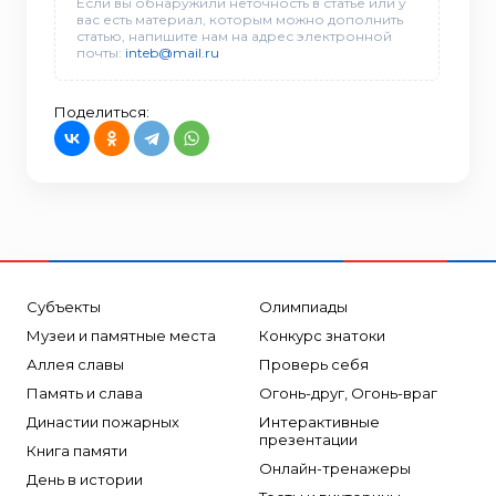
Если вы обнаружили неточность в статье или у
вас есть материал, которым можно дополнить
статью, напишите нам на адрес электронной
почты:
inteb@mail.ru
Поделиться:
Субъекты
Олимпиады
Музеи и памятные места
Конкурс знатоки
Аллея славы
Проверь себя
Память и слава
Огонь-друг, Огонь-враг
Династии пожарных
Интерактивные
презентации
Книга памяти
Онлайн-тренажеры
День в истории