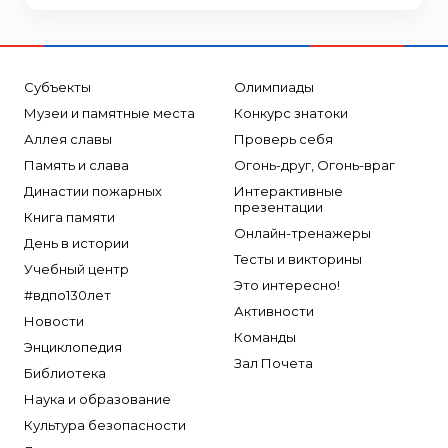
Субъекты
Олимпиады
Музеи и памятные места
Конкурс знатоки
Аллея славы
Проверь себя
Память и слава
Огонь-друг, Огонь-враг
Династии пожарных
Интерактивные
презентации
Книга памяти
Онлайн-тренажеры
День в истории
Тесты и викторины
Учебный центр
Это интересно!
#вдпо130лет
Активности
Новости
Команды
Энциклопедия
Зал Почета
Библиотека
Наука и образование
Культура безопасности