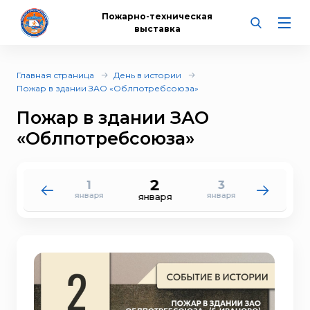
Пожарно-техническая
выставка
Главная страница
День в истории
Пожар в здании ЗАО «Облпотребсоюза»
Пожар в здании ЗАО
«Облпотребсоюза»
2
1
3
31
4
января
января
декабря
января
января