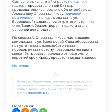
Согласно официальной справке
пожарного
надзора
, предоставленной 12 января
председателю ивановского облпотребсоюза
Александру Оловянишникову,
причиной
возникновения пожара
в здании на ул.
Варенцовой назван занос открытого источника
огня
. Таким образом, версия поджога стала
основной для следствия.
По словам А. Оловянишникова, часть здания,
выходящая на ул. Варенцовой, была оборудована
не пустотными, а железобетонными
перекрытиями, поэтому пострадала меньше и
может быть восстановлена в относительно
короткий срок. Крышу предстоит создать заново.
Источник
Если вы обнаружили неточность в статье или у
вас есть материал, которым можно дополнить
статью, напишите нам на адрес электронной
почты:
inteb@mail.ru
Поделиться: