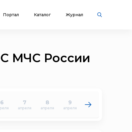
Портал
Каталог
Журнал
ПС МЧС России
6
7
8
9
10
11
реля
апреля
апреля
апреля
апреля
апреля