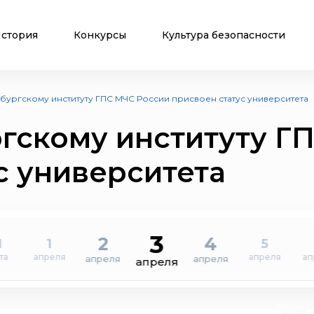
стория
Конкурсы
Культура безопасности
бургскому институту ГПС МЧС России присвоен статус университета
гскому институту Г
с университета
3
2
4
1
1
5
та
апреля
апреля
ап
апреля
апреля
апреля