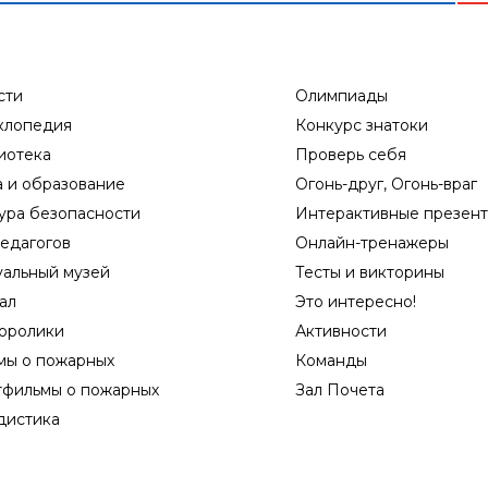
сти
Олимпиады
клопедия
Конкурс знатоки
иотека
Проверь себя
а и образование
Огонь-друг, Огонь-враг
ура безопасности
Интерактивные презен
едагогов
Онлайн-тренажеры
уальный музей
Тесты и викторины
ал
Это интересно!
оролики
Активности
мы о пожарных
Команды
тфильмы о пожарных
Зал Почета
дистика