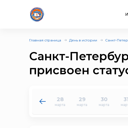
И
Главная страница
День в истории
Санкт-Петер
Санкт-Петербур
присвоен стату
26
27
28
29
30
3
марта
марта
марта
марта
марта
мар