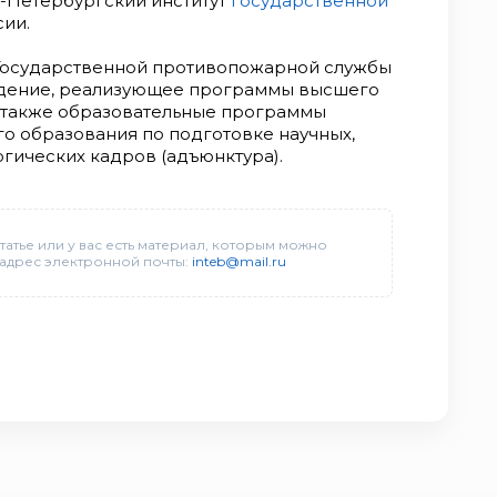
т-Петербургский институт
государственной
ии.
 Государственной противопожарной службы
едение, реализующее программы высшего
 также образовательные программы
о образования по подготовке научных,
огических кадров (адъюнктура).
татье или у вас есть материал, которым можно
 адрес электронной почты:
inteb@mail.ru