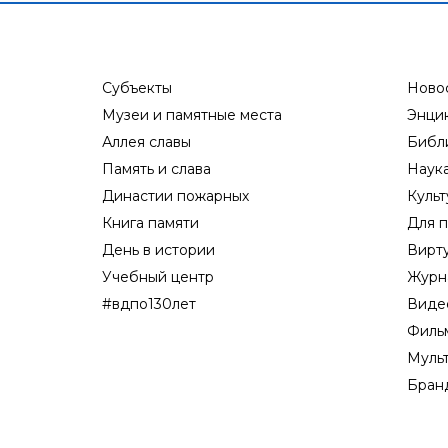
Субъекты
Ново
Музеи и памятные места
Энци
Аллея славы
Библ
Память и слава
Наук
Династии пожарных
Культ
Книга памяти
Для п
День в истории
Вирт
Учебный центр
Журн
#вдпо130лет
Виде
Филь
Муль
Бран