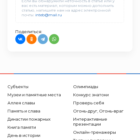
Если вы обнаружили неточность в статье или у
вас есть материал, которым можно дополнить
статью, напишите нам на адрес электронной
почты:
inteb@mail.ru
Поделиться:
Субъекты
Олимпиады
Музеи и памятные места
Конкурс знатоки
Аллея славы
Проверь себя
Память и слава
Огонь-друг, Огонь-враг
Династии пожарных
Интерактивные
презентации
Книга памяти
Онлайн-тренажеры
День в истории