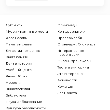
Субъекты
Олимпиады
Музеи и памятные места
Конкурс знатоки
Аллея славы
Проверь себя
Память и слава
Огонь-друг, Огонь-враг
Династии пожарных
Интерактивные
презентации
Книга памяти
Онлайн-тренажеры
День в истории
Тесты и викторины
Учебный центр
Это интересно!
#вдпо130лет
Активности
Новости
Команды
Энциклопедия
Зал Почета
Библиотека
Наука и образование
Культура безопасности