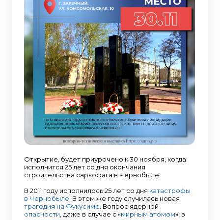
Открытие, будет приурочено к 30 ноября, когда
исполнится 25 лет со дня окончания
строительства саркофага в Чернобыле.
В 2011 году исполнилось 25 лет со дня
катастрофы
в Чернобыле
. В этом же году случилась новая
трагедия на Фукусиме
. Вопрос ядерной
опасности
, даже в случае с «
мирным атомом
», в