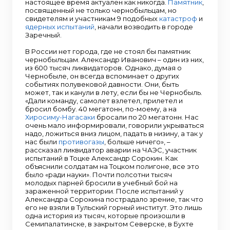
настоящее время актуален как никогда.
Памятник
,
посвященный не только чернобыльцам, но
свидетелям и участникам 9 подобных
катастроф
и
ядерных испытаний
, начали возводить в городе
Заречный.
В России нет города, где не стоял бы памятник
чернобыльцам. Александр Иванович – один из них,
из 600 тысяч ликвидаторов. Однако, думая о
Чернобыле, он всегда вспоминает о других
событиях полувековой давности. Они, быть
может, так и канули в лету, если бы не Чернобыль.
«Дали команду, самолет взлетел, прилетел и
бросил бомбу. 40 мегатонн, по-моему, а на
Хиросиму-Нагасаки
бросали по 20 мегатонн. Нас
очень мало информировали, говорили укрываться
надо, ложиться вниз лицом, падать в низину, а так у
нас были
противогазы
, больше ничего», –
рассказал ликвидатор аварии на ЧАЭС, участник
испытаний в Тоцке Александр Сорокин. Как
объяснили солдатам на Тоцком полигоне, все это
было «ради науки». Почти полсотни тысяч
молодых парней бросили в учебный бой на
зараженной территории. После испытаний у
Александра Сорокина пострадало зрение, так что
его не взяли в Тульский горный институт. Это лишь
одна история из тысяч, которые произошли в
Семипалатинске, в закрытом Северске, в Бухте