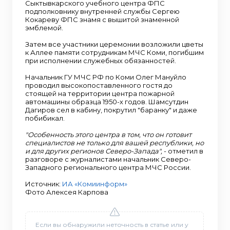
Сыктывкарского учебного центра ФПС
подполковнику внутренней службы Сергею
Кокареву ФПС знамя с вышитой знаменной
эмблемой.
Затем все участники церемонии возложили цветы
к Аллее памяти сотрудникам МЧС Коми, погибшим
при исполнении служебных обязанностей.
Начальник ГУ МЧС РФ по Коми Олег Мануйло
проводил высокопоставленного гостя до
стоящей на территории центра пожарной
автомашины образца 1950-х годов. Шамсутдин
Дагиров сел в кабину, покрутил "баранку" и даже
побибикал.
"Особенность этого центра в том, что он готовит
специалистов не только для вашей республики, но
и для других регионов Северо-Запада",
- отметил в
разговоре с журналистами начальник Северо-
Западного регионального центра МЧС России.
Источник:
ИА «Комиинформ»
Фото Алексея Карпова
Если вы обнаружили неточность в статье или у