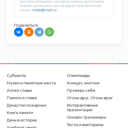
вас есть материал, которым можно дополнить
статью, напишите нам на адрес электронной
почты:
inteb@mail.ru
Поделиться:
Субъекты
Олимпиады
Музеи и памятные места
Конкурс знатоки
Аллея славы
Проверь себя
Память и слава
Огонь-друг, Огонь-враг
Династии пожарных
Интерактивные
презентации
Книга памяти
Онлайн-тренажеры
День в истории
Тесты и викторины
Учебный центр