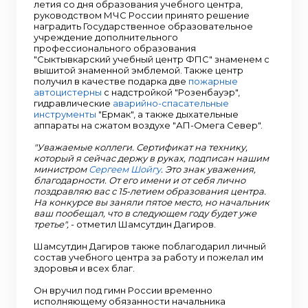
летия со дня образования учебного центра,
руководством МЧС России принято решение
наградить Государственное образовательное
учреждение дополнительного
профессионального образования
"Сыктывкарский учебный центр ФПС" знаменем с
вышитой знаменной эмблемой. Также центр
получил в качестве подарка две
пожарные
автоцистерны
с надстройкой "Розенбауэр",
гидравлические
аварийно-спасательные
инструменты
"Ермак", а также дыхательные
аппараты на сжатом воздухе "АП-Омега Север".
"Уважаемые коллеги. Сертификат на технику,
который я сейчас держу в руках, подписан нашим
министром
Сергеем Шойгу
. Это знак уважения,
благодарности. От его имени и от себя лично
поздравляю вас с 15-летием образования центра.
На конкурсе вы заняли пятое место, но начальник
ваш пообещал, что в следующем году будет уже
третье",
- отметил Шамсутдин Дагиров.
Шамсутдин Дагиров также поблагодарил личный
состав учебного центра за работу и пожелал им
здоровья и всех благ.
Он вручил под гимн России временно
исполняющему обязанности начальника