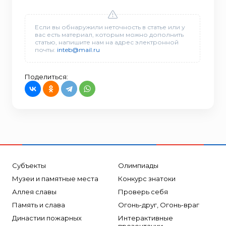
Если вы обнаружили неточность в статье или у
вас есть материал, которым можно дополнить
статью, напишите нам на адрес электронной
почты:
inteb@mail.ru
Поделиться:
Субъекты
Олимпиады
Музеи и памятные места
Конкурс знатоки
Аллея славы
Проверь себя
Память и слава
Огонь-друг, Огонь-враг
Династии пожарных
Интерактивные