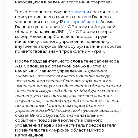
находящихся в ведении этого Министерства».
Торжественное вручение
знамени
состоялось в
присутствии всего личного состава Главного
управления на плацу 12
пожарной части
. Знамя
Главного управления МЧС России по Амурской
области начальник ДВРЦ МЧС России генерал-
майор Александр Соловьев передал в руки
начальнику Главного управления полковнику
внутренней службы Виктору Бухта. Личный состав
приветствовал знамя троекратным «Ура!».
После поздравительного слова генерал-майора
А.В. Соловьева с ответной речью выступил
начальник Главного управления.
«Вручение
знамени – это высокая честь и оценка вклада
всего личного состава Главного управления в
выполнение задач по обеспечению безопасности
населения Амурской области. Мы будем хранить
вверенную нам святыню, как символ доверия
государства, с полной отдачей выполнять задачи,
поставленные Министром перед Главным
управлением МЧС России по Амурской области»
, -
сказал Виктор Бухта. Со знаменательным
событием поздравил коллектив Главного
управления первый заместитель председателя
Правительства Амурской области Виктор
Капканщиков.